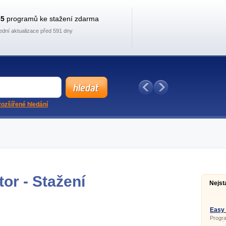
35
programů ke stažení zdarma
ední aktualizace před 591 dny
ozšířené hledání
or - Stažení
Nejst
Easy 
Progr
odesíl