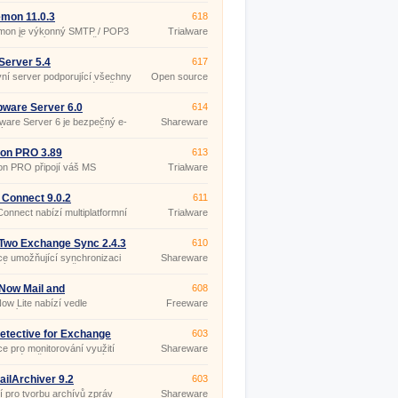
 počítače, bez nutnosti
ení k SMTP serveru vašeho
mon 11.0.3
618
ovatele připojení k internetu
on je výkonný SMTP / POP3
Trialware
4 poštovní server se širokou
ou funkcí.
Server 5.4
617
ní server podporující všechny
Open source
protokoly elektronické pošty
(gpl)
 SMTP, POP3), virtuální
, distribuční seznamy,
ware Server 6.0
614
rovou a antispamovou ochranu
are Server 6 je bezpečný e-
Shareware
in, SpamAssassin), aliasy,
ý server s&nbsp;pokročilými
buované domény, skripty a
warovými funkcemi.
dalšího.
on PRO 3.89
613
n PRO připojí váš MS
Trialware
nge Server k POP3 a IMAP
kám, stáhne z nich poštovní
 a distribuuje je do schránek
 Connect 9.0.2
611
elů Exchange Serveru.
Connect nabízí multiplatformní
Trialware
ativu k Microsoft Exchange.
Two Exchange Sync 2.4.3
610
ce umožňující synchronizaci
Shareware
ých dat mezi složkami
oft Exchange serveru (2000 /
 2007/ 2010).
Now Mail and
608
boration Server Lite 3.2.8
w Lite nabízí vedle
Freeware
ardního SMTP a POP3
ního serveru řadu nástrojů
olupráci, pracujících v
etective for Exchange
603
edí webového prohlížeče:
r 2.2b
ce pro monitorování využití
Shareware
l, sdílení dokumentů,
onické pošty v podnikových
ové kalendáře, diskuzní
ailArchiver 9.2
603
 pro tvorbu archívů zpráv
Shareware