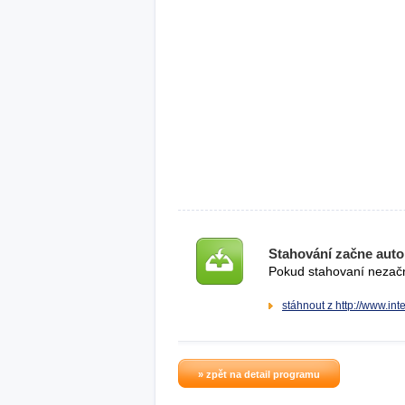
Stahování začne auto
Pokud stahovaní nezačne
stáhnout z http://www.in
» zpět na detail programu