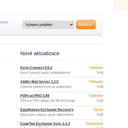
elektr
server
(2000/
 nebo
.
Nové aktualizace
Kerio Connect 9.0.2
Trialware
Kerio Connect nabízí multiplatformní
0 kB
alternativu k Microsoft Exchange.
Ability Mail Server 3.2.5
Trialware
Výkonný poštovní server podporující
0 kB
protokoly SMTP, POP3, IMAP4 a LDAP,
přístup k poště prostřednictvím
POPcon PRO 3.89
Trialware
internetového prohlížeče (WebMail), 256-
bitové šifrování přenosu dat (SSL),
POPcon PRO připojí váš MS Exchange
0 kB
neomezený počet uživatelů a domén,
Server k POP3 a IMAP schránkám,
ODBC, clustering, a další.
stáhne z nich poštovní zprávy a
DataNumen Exchange Recovery
Demo
distribuuje je do schránek uživatelů
4.5
Exchange Serveru.
Nástroj pro obnovu zpráv elektronické
0 kB
pošty, kontaktů, úkolů a dalších dat
ztracených v důsledku havárie Microsoft
CodeTwo Exchange Sync 2.4.3
Shareware
Exchange serveru nebo poškození
databáze.