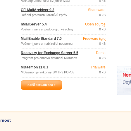
Aplikace umožňující synchronizaci
0 kB
vybraných dat mezi složkami Microsoft
Exchange serveru (2000 / 2003 / 2007/
GFI MailArchiver 9.2
Shareware
2010).
Řešení pro tvorbu archívů zpráv
0 kB
elektronické pošty pro poštovní servery
Microsoft Exchange Server (2000/2003).
hMailServer 5.4
Open source
(gpl)
Poštovní server podporující všechny
0 kB
běžné protokoly elektronické pošty
(IMAP, SMTP, POP3), virtuální domény,
Mail Enable Standard 7.0
Freeware (pro
distribuční seznamy, antivirovou a
nekomerční
antispamovou ochranu (ClamWin,
Poštovní server nabízející podporou
0 kB
SpamAssassin), aliasy, distribuované
účely)
protokolů SMTP a POP3, webmail a List
domény, skripty a mnoho dalšího.
Server.
Recovery for Exchange Server 5.5
Demo
Build 16840.1
Program pro obnovu databází Microsoft
0 kB
Exchange Serveru.
MDaemon 11.0.3
Trialware
MDaemon je výkonný SMTP / POP3 /
0 kB
IMAP4 poštovní server se širokou
nabídkou funkcí.
další aktualizace »
ornost