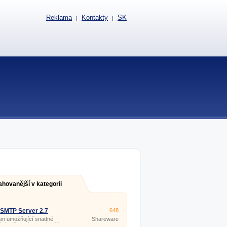
Reklama
Kontakty
SK
|
|
ahovanější v kategorii
SMTP Server 2.7
648
am umožňující snadné
Shareware
ání poštovních zpráv přímo z