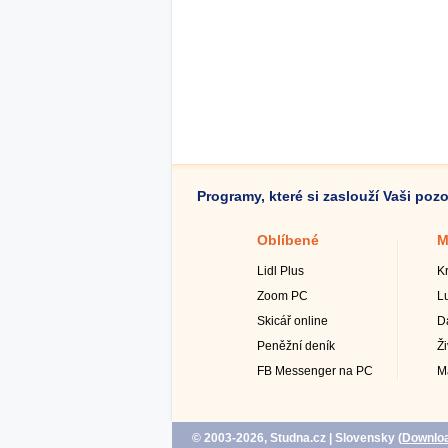
Programy, které si zaslouží Vaši poz
Oblíbené
M
Lidl Plus
K
Zoom PC
L
Skicář online
D
Peněžní deník
Ž
FB Messenger na PC
M
© 2003-2026, Studna.cz
| Slovensky (
Downlo