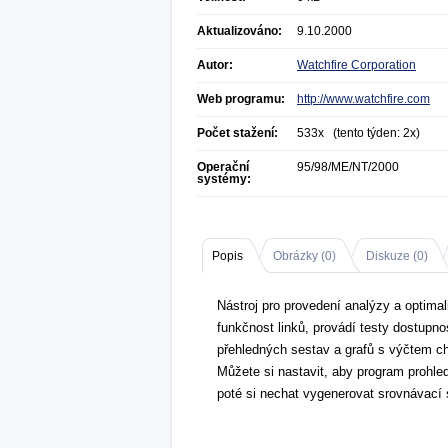
Aktualizováno:
9.10.2000
Autor:
Watchfire Corporation
Web programu:
http://www.watchfire.com
Počet stažení:
533x (tento týden: 2x)
Operační
95/98/ME/NT/2000
systémy:
Popis
Obrázky (
0
)
Diskuze (
0
)
Nástroj pro provedení analýzy a optima
funkčnost linků, provádí testy dostupno
přehledných sestav a grafů s výčtem ch
Můžete si nastavit, aby program prohle
poté si nechat vygenerovat srovnávací 