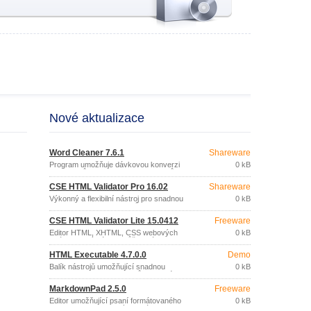
Nové aktualizace
Word Cleaner 7.6.1
Shareware
Program umožňuje dávkovou konverzi
0 kB
dokumentů aplikace Word nebo textů ve
formátu .
CSE HTML Validator Pro 16.02
Shareware
Výkonný a flexibilní nástroj pro snadnou
0 kB
kontrolu HTML dokumentů.
CSE HTML Validator Lite 15.0412
Freeware
Editor HTML, XHTML, CSS webových
0 kB
stránek který vám pomůže psát
syntakticky korektní HTML kód.
HTML Executable 4.7.0.0
Demo
Balík nástrojů umožňující snadnou
0 kB
distribuci HTML dokumentů (webové
stránky, e-knihy, prezentace…) formou
MarkdownPad 2.5.0
Freeware
zkompilovaného, spustitelného (exe)
souboru.
Editor umožňující psaní formátovaného
0 kB
HTML obsahu webových stránek, bez