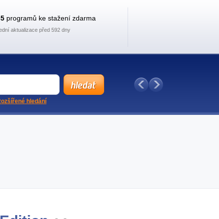
35
programů ke stažení zdarma
ední aktualizace před 592 dny
ozšířené hledání