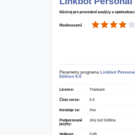
Linkbot Personal 
Nástroj pro provedení analýzy a optimaliza
Hodnocení
Parametry programu
Linkbot Persona
Edition
6.0
Licence:
Trialware
Číslo verze:
6.0
Instaluje se:
Ano
Podporované
Jiný než čeština
jazyky:
Velikost:
0 kB