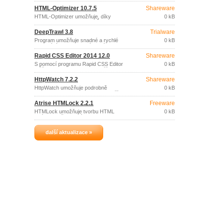
potřeby používat HTML tagy.
HTML-Optimizer 10.7.5
Shareware
HTML-Optimizer umožňuje, díky
0 kB
optimalizaci HTML a skriptů (JavaScript,
PHP, CSS, LassoScrip.
DeepTrawl 3.8
Trialware
Program umožňuje snadné a rychlé
0 kB
vyhledání problematických míst na
vašich webových stránkách: neplatné
Rapid CSS Editor 2014 12.0
Shareware
odkazy, pomalu načítané stránky,
chybějící snímky, neúplné meta tagy, a
S pomocí programu Rapid CSS Editor
0 kB
další chyby a obvyklé HTML problémy.
můžete snadno a rychle vytvářet a
upravovat definice kaskádových stylů
HttpWatch 7.2.2
Shareware
(CSS) libovolného rozsahu a složitosti.
HttpWatch umožňuje podrobně
0 kB
analyzovat HTTP a HTTPS data přímo z
prostředí prohlížeče Internet Explorer
Atrise HTMLock 2.2.1
Freeware
nebo Firefox a rychle tak optimalizovat a
odladit vaše webové stránky.
HTMLock umožňuje tvorbu HTML
0 kB
stránek se šifrovaným obsahem,
chráněných heslem.
další aktualizace »