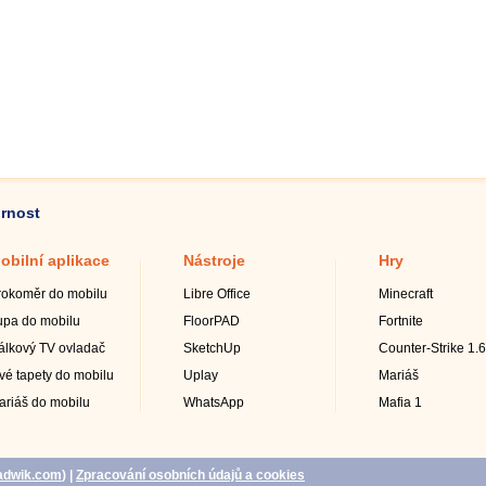
ornost
obilní aplikace
Nástroje
Hry
rokoměr do mobilu
Libre Office
Minecraft
upa do mobilu
FloorPAD
Fortnite
álkový TV ovladač
SketchUp
Counter-Strike 1.6
ivé tapety do mobilu
Uplay
Mariáš
ariáš do mobilu
WhatsApp
Mafia 1
adwik.com
)
|
Zpracování osobních údajů a cookies