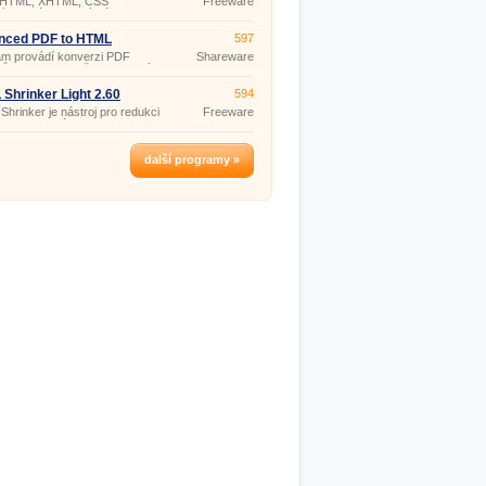
r HTML, XHTML, CSS
Freeware
agy, a další chyby a obvyklé
ých stránek který vám
problémy.
 psát syntakticky korektní
kód.
nced PDF to HTML
597
rter 1.9.9.16
am provádí konverzi PDF
Shareware
rů do HTML, takže mohou být
ženy v internetovém prohlížeči.
Shrinker Light 2.60
594
hrinker je nástroj pro redukci
Freeware
sti HTML stránek.
další programy »