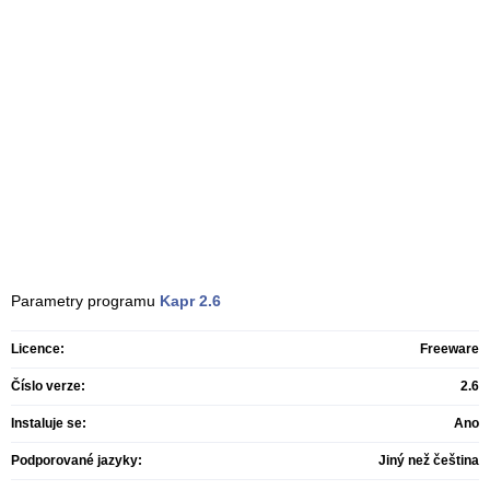
Parametry programu
Kapr
2.6
Licence:
Freeware
Číslo verze:
2.6
Instaluje se:
Ano
Podporované jazyky:
Jiný než čeština