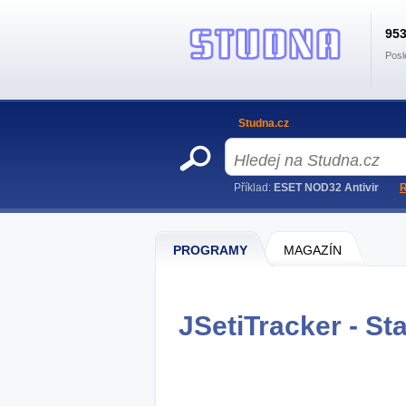
95
Posl
Studna.cz
Příklad:
ESET NOD32 Antivir
R
PROGRAMY
MAGAZÍN
JSetiTracker - St