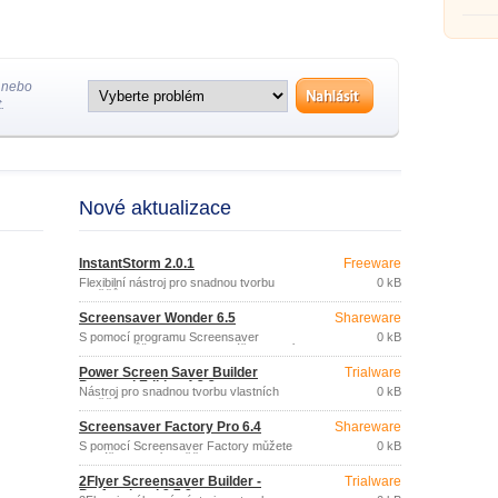
tvorbu
 nebo
.
Nové aktualizace
InstantStorm 2.0.1
Freeware
Flexibilní nástroj pro snadnou tvorbu
0 kB
spořičů obrazovky z Flash (SWF)
souborů.
Screensaver Wonder 6.5
Shareware
S pomocí programu Screensaver
0 kB
Wonder můžete snadno vytvářet vlastní
spořiče obrazovky z oblíbeným snímků
Power Screen Saver Builder
Trialware
nebo videoklipů.
Personal Edition 4.2.2
Nástroj pro snadnou tvorbu vlastních
0 kB
spořičů obrazovky.
Screensaver Factory Pro 6.4
Shareware
S pomocí Screensaver Factory můžete
0 kB
vytvářet vlastní spořiče obrazovky.
2Flyer Screensaver Builder -
Trialware
Professional 8.7.8