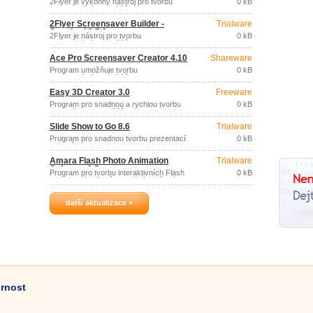
2Flyer je výkonný nástroj pro tvorbu
0 kB
profesionálních spořičů obrazovky.
2Flyer Screensaver Builder -
Trialware
Standard 8.7.8
2Flyer je nástroj pro tvorbu
0 kB
profesionálních spořičů obrazovky.
Ace Pro Screensaver Creator 4.10
Shareware
Program umožňuje tvorbu
0 kB
profesionálních spořičů obrazovky
určené pro sdílení s přáteli i komerční
Easy 3D Creator 3.0
Freeware
distribuci, formou shareware se
zkušební dobou.
Program pro snadnou a rychlou tvorbu
0 kB
poutavých 3D spořičů obrazovky.
Slide Show to Go 8.6
Trialware
Program pro snadnou tvorbu prezentací
0 kB
snímků.
Amara Flash Photo Animation
Trialware
Software 2.5
Program pro tvorbu interaktivních Flash
0 kB
prezentací snímků doplněných různými
efekty.
další aktualizace »
ornost