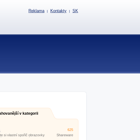
Reklama
Kontakty
SK
|
|
ahovanější v kategorii
3
625
te si vlastní spořič obrazovky
Shareware
í tohoto jednoduchého