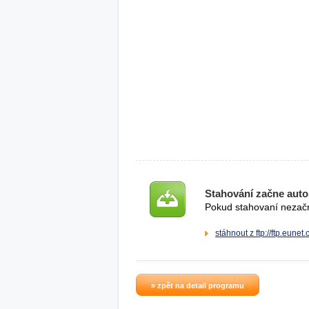
Stahování začne auto
Pokud stahovaní nezačne
stáhnout z ftp://ftp.eunet.
» zpět na detail programu