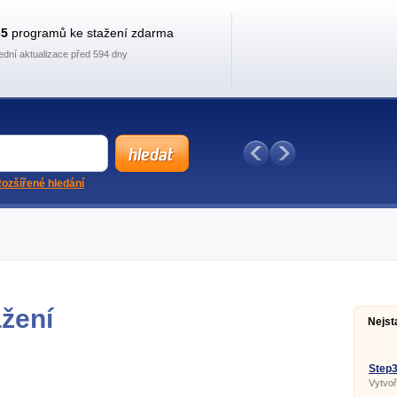
35
programů ke stažení zdarma
ední aktualizace před 594 dny
ozšířené hledání
ažení
Nejst
Step
Vytvoř
pomoc