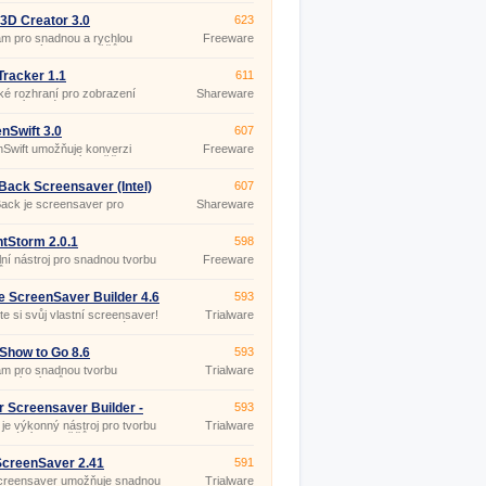
mu jen ve třech krocích.
3D Creator 3.0
623
m pro snadnou a rychlou
Freeware
 poutavých 3D spořičů
ovky.
Tracker 1.1
611
ké rozhraní pro zobrazení
Shareware
tiky získané z projektu
@home.
nSwift 3.0
607
Swift umožňuje konverzi
Freeware
videa na efektní spořič
(pro
vky s plnou podporou zvuku,
nekomerční
tí přidat vlastní text a URL
účely)
ack Screensaver (Intel)
607
 a modifikovatelným
ack je screensaver pro
Shareware
ačním programem.
ws NT 4.
ntStorm 2.0.1
598
ilní nástroj pro snadnou tvorbu
Freeware
ů obrazovky z Flash (SWF)
rů.
e ScreenSaver Builder 4.6
593
te si svůj vlastní screensaver!
Trialware
 ScreenSaver Builder Vám to
í.
 Show to Go 8.6
593
am pro snadnou tvorbu
Trialware
tací snímků.
r Screensaver Builder -
593
ssional 8.7.8
 je výkonný nástroj pro tvorbu
Trialware
ionálních spořičů obrazovky.
creenSaver 2.41
591
creensaver umožňuje snadnou
Trialware