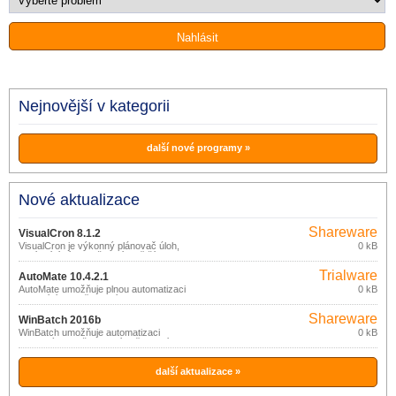
Nejnovější v kategorii
další nové programy »
Nové aktualizace
Shareware
VisualCron 8.1.2
VisualCron je výkonný plánovač úloh,
0 kB
nabízející více možností a větší flexibilitu
než standardní plánovač, který je
Trialware
součástí Windows.
AutoMate 10.4.2.1
AutoMate umožňuje plnou automatizaci
0 kB
opakujících se činností.
Shareware
WinBatch 2016b
WinBatch umožňuje automatizaci
0 kB
libovolných, každodenních činností,
které provádíte na vašem počítači
(spouštění aplikací, zálohování a správa
souborů, údržba počítače, vyplňování
další aktualizace »
webových formulářů, apod.