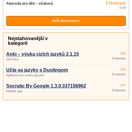
Freeware
Abeceda pro děti – výuková
0 kB
aplikace 2.26
další aktualizace »
Nejstahovanější v
kategorii
Anki – výuka cizích jazyků 2.1.15
922
Freeware
Slovíčka.
Učte sa jazyky s Duolingom
881
Freeware
Aplikace pro výuku jazyků
Socratic By Google 1.3.0.337156962
874
Freeware
Mobilní app.