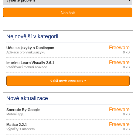
Nejnovější v kategorii
Freeware
Učte sa jazyky s Duolingom
Aplikace pro výuku jazyků
0 kB
Freeware
Imprint: Learn Visually 2.6.1
Vzdělávací mobilní aplikace
0 kB
další nové programy »
Nové aktualizace
Freeware
Socratic By Google
Mobilní app.
0 kB
1.3.0.337156962
Freeware
Matice 2.2.1
Výpočty s maticemi.
0 kB