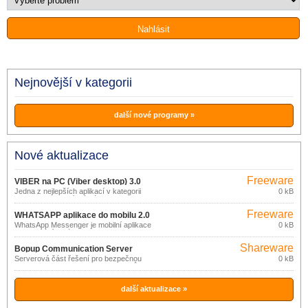
Nejnovější v kategorii
další nové programy »
Nové aktualizace
Freeware
VIBER na PC (Viber desktop) 3.0
Jedna z nejlepších aplikací v kategorii
0 kB
online komunikací má název Viber.
Freeware
WHATSAPP aplikace do mobilu 2.0
WhatsApp Messenger je mobilní aplikace
0 kB
pro zasílání zpráv.
Shareware
Bopup Communication Server
Serverová část řešení pro bezpečnou
0 kB
4.5.1
online komunikaci a transfer souborů ve
firemních sítích.
další aktualizace »