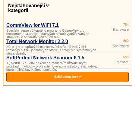
Nejstahovanější v
kategorii
CommView for WiFi 7.1
704
Shareware
Speciální verze výkonného programu CommView pro
monitorování a analýzu datových paketů vyměňovaných
stanicemi v bezdrátových sítích 802.
Total Network Monitor 2.2.0
662
Shareware
Nástroj pro nepřetržité monitorování středně velikých i
rozsáhlých sítí - jednotlivých stanic, síťových a systémových
utilit a služeb.
SoftPerfect Network Scanner 6.1.5
659
Freeware
IP, NetBIOS a SNMP skener s moderním uživatelským
prostředím, vhodný pro systémové administrátory a uživatele,
které zajímá bezpečnost počítače.
další programy »