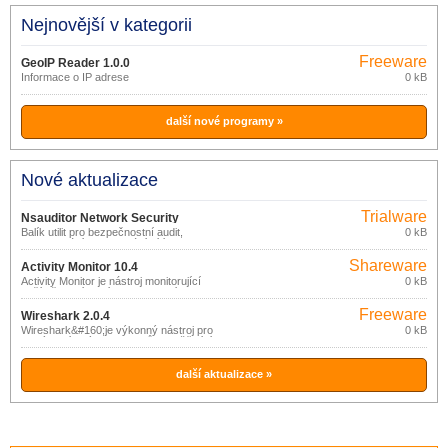
Nejnovější v kategorii
Freeware
GeoIP Reader 1.0.0
Informace o IP adrese
0 kB
další nové programy »
Nové aktualizace
Trialware
Nsauditor Network Security
Balík utilit pro bezpečnostní audit,
0 kB
Auditor 3.0.14
monitorování a skenování sítí.
Shareware
Activity Monitor 10.4
Activity Monitor je nástroj monitorující
0 kB
počítače v síti: snímky pracovní plochy,
spuštěné programy, navštívené weby,
Freeware
stisknuté klávesy apod.
Wireshark 2.0.4
Wireshark&#160;je výkonný nástroj pro
0 kB
analýzu síťových protokolů, umožňující
zachytávání a podrobné zkoumání dat
protékajících sítí nebo zachycených a
uložených na disku.
další aktualizace »