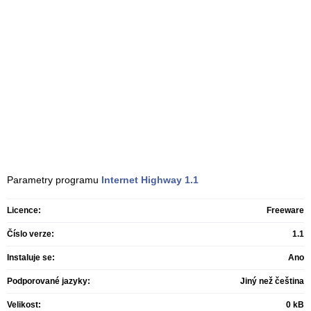
Parametry programu
Internet Highway
1.1
Licence:
Freeware
Číslo verze:
1.1
Instaluje se:
Ano
Podporované jazyky:
Jiný než čeština
Velikost:
0 kB