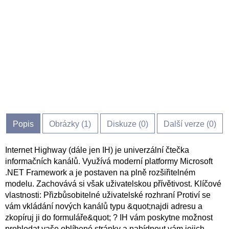
Popis
Obrázky (
1
)
Diskuze (
0
)
Další verze (0)
Internet Highway (dále jen IH) je univerzální čtečka
informačních kanálů. Využívá moderní platformy Microsoft
.NET Framework a je postaven na plně rozšiřitelném
modelu. Zachovává si však uživatelskou přívětivost. Klíčové
vlastnosti: Přizbůsobitelné uživatelské rozhraní Protiví se
vám vkládání nových kanálů typu &quot;najdi adresu a
zkopíruj ji do formuláře&quot; ? IH vám poskytne možnost
prohledat vaše oblíbené stránky a nabídnout vám jejich