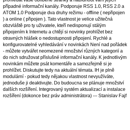
případné informační kanály. Podporuje RSS 1.0, RSS 2.0 a
ATOM 1.0 Podporuje dva druhy režimu - offline ( nepřipojen
) a online ( připojen ). Tato vlastnost je velice užitečná
obzvláště pro ty uživatele, kteří nedisponují stálým
připojením k Internetu a chtějí si novinky prohlížet bez
otravných hlášek o nedostupnosti připojení. Rychlé a
konfigurovatelné vyhledávání v novinkách Není nad pořádek
- můžete vytvářet neomezené množství různých kategorií a
do nich sdružovat příslušné informační kanály. K jednotlivým
novinkám můžete psát komentáře a samozřejmě si je
prohlížet. Diskutujte tedy na aktuální témata. IH je plně
modulární - pokud tedy nějakou vlastnost nevyužíváte,
jednoduše ji deaktivujte. Do budoucna se plánuje množství
dalších rozšíření. Integrovaný systém aktualizací a instalace
rozšíření (dokonce bez práv administrátora) --- Stanislav Fajf