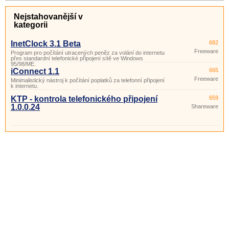
Nejstahovanější v
kategorii
InetClock 3.1 Beta
682
Freeware
Program pro počítání utracených peněz za volání do internetu
přes standardní telefonické připojení sítě ve Windows
95/98/ME.
iConnect 1.1
665
Freeware
Minimalistický nástroj k počítání poplatků za telefonní připojení
k internetu.
KTP - kontrola telefonického připojení
659
1.0.0.24
Shareware