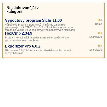
Nejstahovanější v
kategorii
Výpočtový program Sichr 11.00
683
Demo
Výpočtový program Sichr slouží k návrhu a kontrole
paprskových sítí TN-C , TN-C-S a IT sítí bez vyvedeného
středního vodiče ve všech obvyklých napěťových hladinách.
HexCmp 2.34.9
669
Shareware
Program kombinující hexadecimální editor a nástroj pro
porovnání binárních souborů.
Exportizer Pro 6.0.2
654
Shareware
Nástroj umožňující čtení a export databázových souborů
různých formátů.