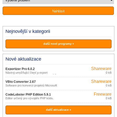
Nejnovější v kategorii
další nové programy »
Nové aktualizace
Shareware
Exportizer Pro 6.0.2
Nástroj umožňující čtení a export
0 kB
databázových souborů různých formátů.
Shareware
VBto Converter 2.67
Software pro konverzi projektů Microsoft
0 kB
Visual Basic 6.
Freeware
CodeLobster PHP Edition 5.9.1
Editor určený pro vývojáře PHP kódu.
0 kB
další aktualizace »