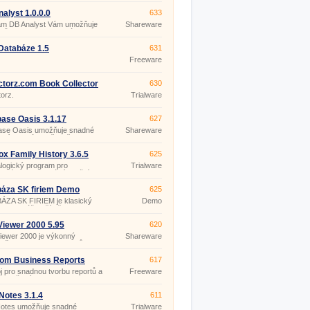
alyst 1.0.0.0
633
am DB Analyst Vám umožňuje
Shareware
uše navrhnout databázi a
ovat data, podle Vašich
av, bez nutnosti znalosti
Databáze 1.5
631
amovacího jazyka.
Freeware
ctorz.com Book Collector
630
5
torz.
Trialware
ase Oasis 3.1.17
627
ase Oasis umožňuje snadné
Shareware
ení databáze, přesně dle
 potřeb, pro přehledné
ní všech osobních i firemních
x Family History 3.6.5
625
ací na jednom místě v
logický program pro
Trialware
i.
ské a profesionální použití.
áza SK firiem Demo
625
ÁZA SK FIRIEM je klasický
Demo
m pre Váš počítač s
ačným systémom WINDOWS
INDOWS vista, Windows 7.
iewer 2000 5.95
620
iewer 2000 je výkonný
Shareware
žeč a editor DBF souborů
er, dBase, FoxBase, Foxpro,
 Foxpro, Visual DBase, VO,
com Business Reports
617
atd.
Edition 6.2a
j pro snadnou tvorbu reportů a
Freeware
 založených na datech
lné SQL relační databáze.
Notes 3.1.4
611
Notes umožňuje snadné
Trialware