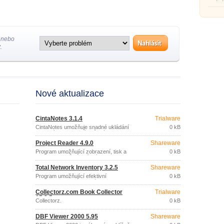
ukládá
různý
stráne
 nebo
.
Nové aktualizace
CintaNotes 3.1.4
Trialware
CintaNotes umožňuje snadné ukládání
0 kB
vybraných informací z různých
dokumentů a webových stránek.
Project Reader 4.9.0
Shareware
Program umožňující zobrazení, tisk a
0 kB
export projektů vytvořených v aplikaci
Microsoft Project a uložených ve formátu
Total Network Inventory 3.2.5
Shareware
MPP, MPT, XML nebo databáze (Access,
SQL Server, Oracle), bez potřeby
Program umožňující efektivní
0 kB
instalace MS Project.
inventarizaci hardwarového a
softwarového vybavení počítačů v
Collectorz.com Book Collector
Trialware
sítích.
15.3.5
Collectorz.
0 kB
DBF Viewer 2000 5.95
Shareware