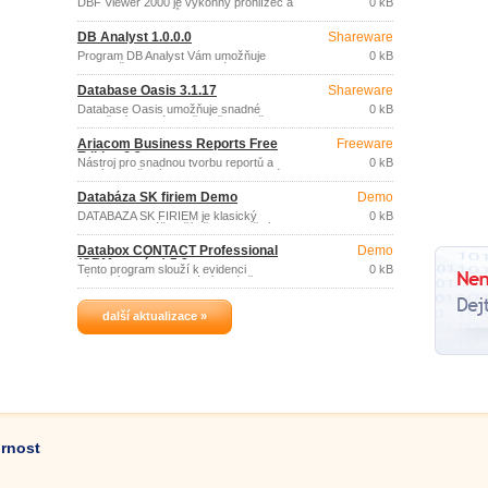
DBF Viewer 2000 je výkonný prohlížeč a
0 kB
editor DBF souborů (Clipper, dBase,
FoxBase, Foxpro, Visual Foxpro, Visual
DB Analyst 1.0.0.0
Shareware
DBase, VO, DB2K, atd.
Program DB Analyst Vám umožňuje
0 kB
jednoduše navrhnout databázi a
analyzovat data, podle Vašich představ,
Database Oasis 3.1.17
Shareware
bez nutnosti znalosti programovacího
jazyka.
Database Oasis umožňuje snadné
0 kB
vytvoření databáze, přesně dle vašich
potřeb, pro přehledné ukládání všech
Ariacom Business Reports Free
Freeware
osobních i firemních informací na jednom
Edition 6.2a
místě v počítači.
Nástroj pro snadnou tvorbu reportů a
0 kB
analýz založených na datech libovolné
SQL relační databáze.
Databáza SK firiem Demo
Demo
DATABÁZA SK FIRIEM je klasický
0 kB
program pre Váš počítač s operačným
systémom WINDOWS XP, WINDOWS
Databox CONTACT Professional
Demo
vista, Windows 7.
(CRM systém) 5.8
Tento program slouží k evidenci
0 kB
zákazníků a profesionální správě
souvisejících obchodních aktivit a
procesů.
další aktualizace »
ornost