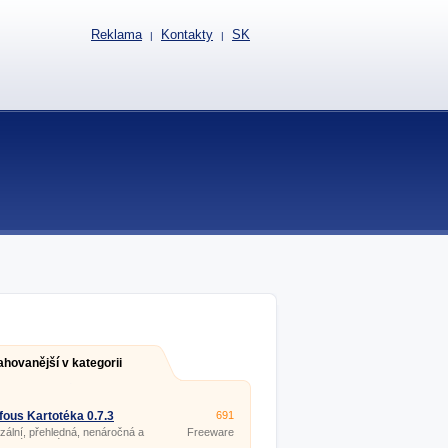
Reklama
Kontakty
SK
|
|
ahovanější v kategorii
fous Kartotéka 0.7.3
691
zální, přehledná, nenáročná a
Freeware
uchá kartotéka.