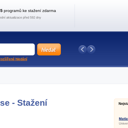
35
programů ke stažení zdarma
ední aktualizace před 592 dny
ozšířené hledání
se - Stažení
Nejst
Matla
Univer
jednod