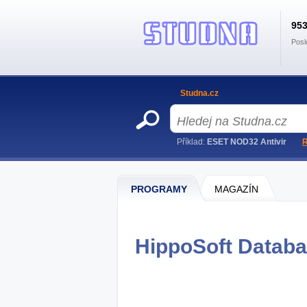
95
Posl
Studna.cz
Příklad:
ESET NOD32 Antivir
R
PROGRAMY
MAGAZÍN
HippoSoft Databa