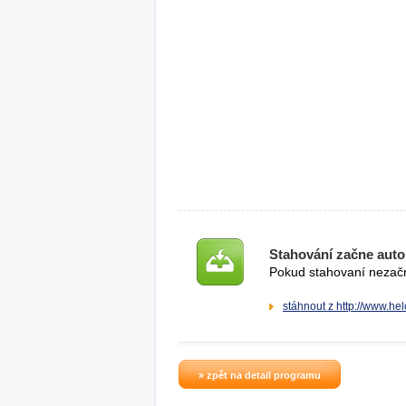
Stahování začne auto
Pokud stahovaní nezačne
stáhnout z http://www.hel
» zpět na detail programu