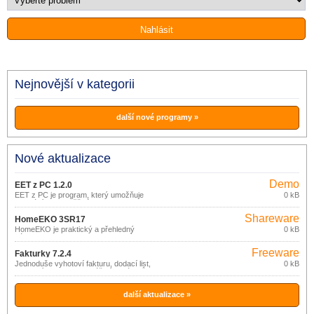
Nejnovější v kategorii
další nové programy »
Nové aktualizace
Demo
EET z PC 1.2.0
EET z PC je program, který umožňuje
0 kB
odeslání EET z běžného PC nebo
notebooku.
Shareware
HomeEKO 3SR17
HomeEKO je praktický a přehledný
0 kB
nástroj pro evidenci (nejen) financí
domácnosti.
Freeware
Fakturky 7.2.4
Jednoduše vyhotoví fakturu, dodací list,
0 kB
pokladní doklad bez zvláštních nároků
na znalost výpočetní techniky.
další aktualizace »