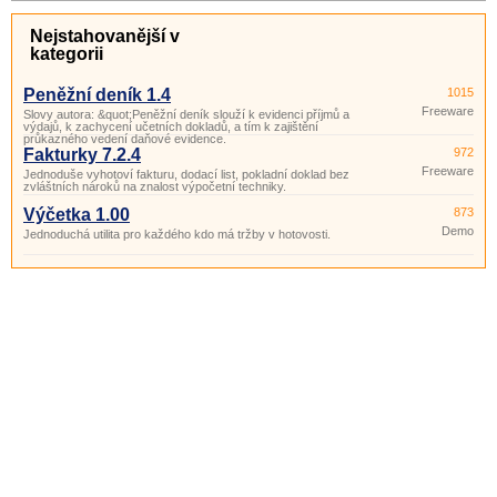
Nejstahovanější v
kategorii
Peněžní deník 1.4
1015
Freeware
Slovy autora: &quot;Peněžní deník slouží k evidenci příjmů a
výdajů, k zachycení učetních dokladů, a tím k zajištění
průkazného vedení daňové evidence.
Fakturky 7.2.4
972
Freeware
Jednoduše vyhotoví fakturu, dodací list, pokladní doklad bez
zvláštních nároků na znalost výpočetní techniky.
Výčetka 1.00
873
Demo
Jednoduchá utilita pro každého kdo má tržby v hotovosti.