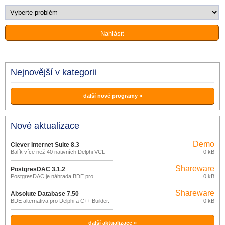
Nejnovější v kategorii
další nové programy »
Nové aktualizace
Demo
Clever Internet Suite 8.3
Balík více než 40 nativních Delphi VCL
0 kB
komponent pro aplikace vyvíjené v
Borland Delphi nebo C++Builder.
Shareware
PostgresDAC 3.1.2
PostgresDAC je náhrada BDE pro
0 kB
Delphi/C++Builder.
Shareware
Absolute Database 7.50
BDE alternativa pro Delphi a C++ Builder.
0 kB
další aktualizace »