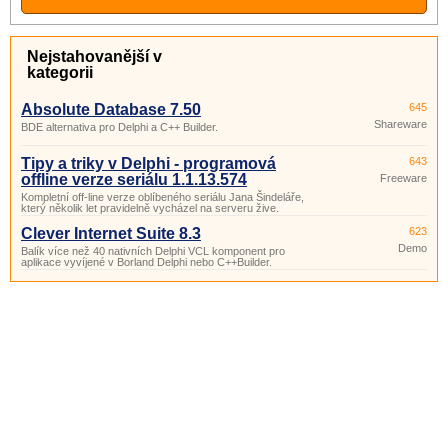
Nejstahovanější v
kategorii
Absolute Database 7.50
645
Shareware
BDE alternativa pro Delphi a C++ Builder.
Tipy a triky v Delphi - programová
643
offline verze seriálu 1.1.13.574
Freeware
Kompletní off-line verze oblíbeného seriálu Jana Šindeláře,
který několik let pravidelně vycházel na serveru žive.
Clever Internet Suite 8.3
623
Demo
Balík více než 40 nativních Delphi VCL komponent pro
aplikace vyvíjené v Borland Delphi nebo C++Builder.