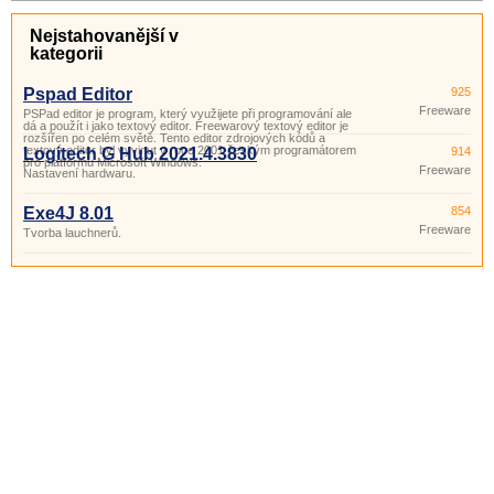
Nejstahovanější v
kategorii
Pspad Editor
925
Freeware
PSPad editor je program, který využijete při programování ale
dá a použít i jako textový editor. Freewarový textový editor je
rozšířen po celém světě. Tento editor zdrojových kódů a
textový editor byl vyvinut v roce 2001 českým programátorem
Logitech G Hub 2021.4.3830
914
pro platformu Microsoft Windows.
Freeware
Nastavení hardwaru.
Exe4J 8.01
854
Freeware
Tvorba lauchnerů.