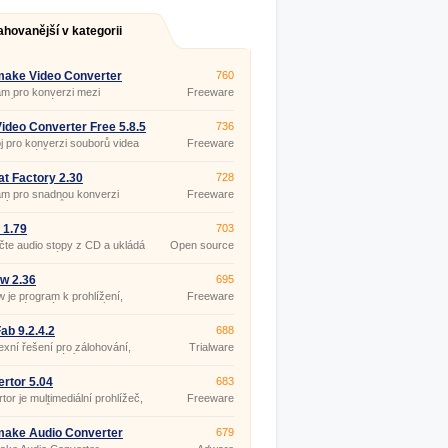
ahovanější v kategorii
make Video Converter
760
.12
m pro konverzi mezi
Freeware
rními formáty videa (dvd, vob,
p4, mpg, wmv, mkv, 3gp, 3g2,
wf,…), tvorbu prezentací
ideo Converter Free 5.8.5
736
 a hudebních vizualizací.
j pro konverzi souborů videa
Freeware
h formátů (AVI, FLV, MOV,
MPG, M2TS, MTS, RM, RMVB,
MV) do formátů AVI, WMV,
t Factory 2.30
728
MP4, MKV, SWF, FLV.
am pro snadnou konverzi
Freeware
vých souborů
/WMA/AMR/OGG/AAC/WAV) a
ů videa
 1.79
703
3GP/MPG/AVI/WMV/FLV/SWF).
te audio stopy z CD a ukládá
Open source
disk ve formátech WAV, MP2,
(gpl)
LAME, OGG Vorbis.
w 2.36
695
 je program k prohlížení,
Freeware
zi a úpravám grafických
(pro
rů.
nekomerční
účely)
b 9.2.4.2
688
xní řešení pro zálohování,
Trialware
zi a vypalování DVD a Blu-ray
rtor 5.04
683
tor je multimediální prohlížeč,
Freeware
e souborů a konvertor pro
 zvukových, textových,
kých a video souborů mezi
make Audio Converter
679
i formáty.
0