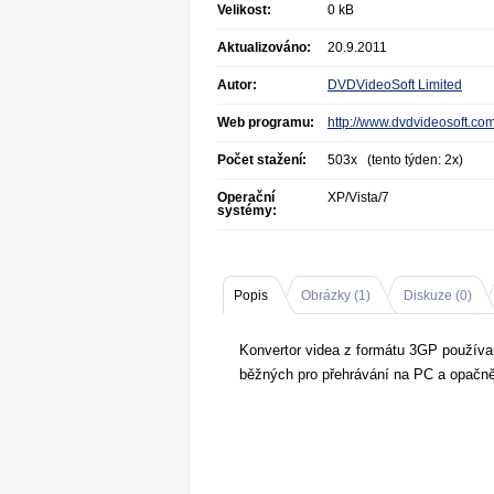
Velikost:
0 kB
Aktualizováno:
20.9.2011
Autor:
DVDVideoSoft Limited
Web programu:
http://www.dvdvideosoft.co
Počet stažení:
503x (tento týden: 2x)
Operační
XP/Vista/7
systémy:
Popis
Obrázky (
1
)
Diskuze (
0
)
Konvertor videa z formátu 3GP používa
běžných pro přehrávání na PC a opačně