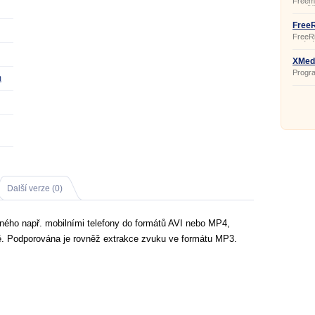
Freem
umožň
zvuko
WMA, 
FreeR
iPhone
FreeR
uklád
disků
FLAC,
XMedi
mezi 
Progra
OGG, 
m
zvukov
formát
Další verze (0)
ného např. mobilními telefony do formátů AVI nebo MP4,
. Podporována je rovněž extrakce zvuku ve formátu MP3.