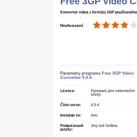
Free 3GP Video C
Konvertor videa z formátu 3GP používaného
Hodnocení
Parametry programu
Free 3GP Video
Converter
4.0.4
Licence:
Freeware (pro nekomerční
účely)
Číslo verze:
4.0.4
Instaluje se:
Ano
Podporované
Jiný než čeština
jazyky: