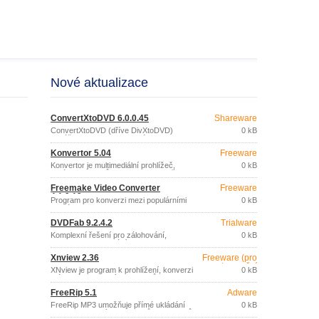
Nové aktualizace
ConvertXtoDVD 6.0.0.45
Shareware
ConvertXtoDVD (dříve DivXtoDVD)
0 kB
dokáže konvertovat filmové soubory
řady formátů (DivX, Xvid, Mov, Vob,
Konvertor 5.04
Freeware
Mpeg, Mpeg4, avi, wmv, dv) do struktury
souborů pro vypálení na DVD disk, který
Konvertor je multimediální prohlížeč,
0 kB
lze přehrávat na běžném DVD
správce souborů a konvertor pro převod
přehrávači.
zvukových, textových, grafických a
Freemake Video Converter
Freeware
video souborů mezi různými formáty.
4.1.9.12
Program pro konverzi mezi populárními
0 kB
formáty videa (dvd, vob, avi, mp4, mpg,
wmv, mkv, 3gp, 3g2, flv, swf,…), tvorbu
DVDFab 9.2.4.2
Trialware
prezentací snímků a hudebních
vizualizací.
Komplexní řešení pro zálohování,
0 kB
konverzi a vypalování DVD a Blu-ray
filmů.
Xnview 2.36
Freeware (pro
nekomerční
XNview je program k prohlížení, konverzi
0 kB
účely)
a úpravám grafických souborů.
FreeRip 5.1
Adware
FreeRip MP3 umožňuje přímé ukládání
0 kB
stop ze zvukových CD disků do souborů