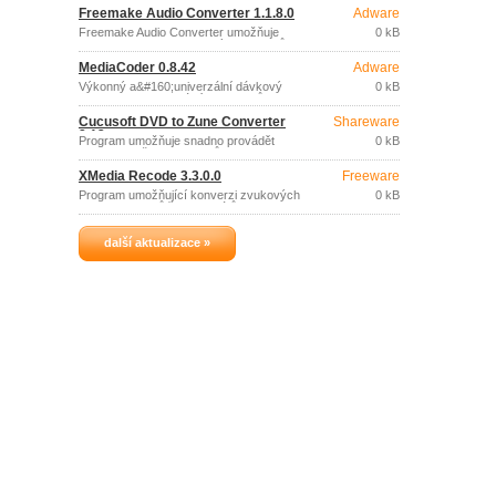
(MP3, OGG, FLAC, WAV) a vzájemnou
Freemake Audio Converter 1.1.8.0
Adware
konverzi mezi zvukovými soubory (MP3,
OGG, FLAC, WAV).
Freemake Audio Converter umožňuje
0 kB
snadnou konverzi zvukových souborů
do formátů MP3, WMA, WAV, FLAC,
MediaCoder 0.8.42
Adware
AAC, M4A (iPod, iPhone, iPad etc.
Výkonný a&#160;univerzální dávkový
0 kB
konvertor multimediálních souborů,
podporující řadu formátů zvukových i
Cucusoft DVD to Zune Converter
Shareware
video souborů.
8.13
Program umožňuje snadno provádět
0 kB
konverzi vašich DVD filmů a videa do
souborů formátu Zune, které lze
XMedia Recode 3.3.0.0
Freeware
přehrávat na přenosných přehrávačích.
Program umožňující konverzi zvukových
0 kB
a video souborů řady formátů.
další aktualizace »