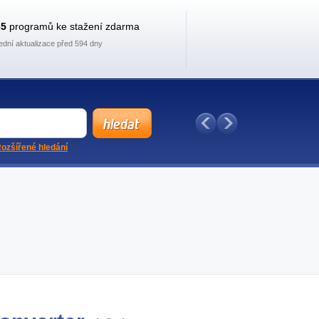
35
programů ke stažení zdarma
ední aktualizace před 594 dny
ozšířené hledání