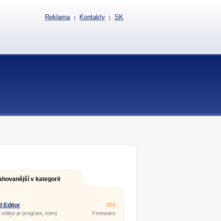
Reklama
Kontakty
SK
|
|
ahovanější v kategorii
 Editor
924
editor je program, který
Freeware
ete při programování ale dá a