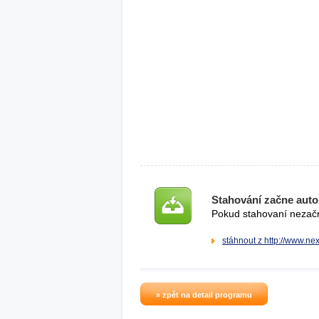
Stahování začne auto
Pokud stahovaní nezačne
stáhnout z http://www.n
» zpět na detail programu