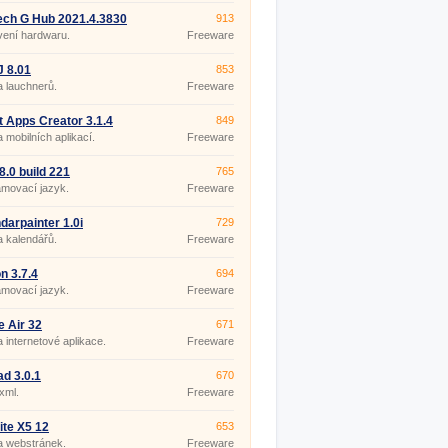
i jako textový editor.
rový textový editor je
ech G Hub 2021.4.3830
913
en po celém světě. Tento
vení hardwaru.
Freeware
 zdrojových kódů a textový
 byl vyvinut v roce 2001
m programátorem pro
 8.01
853
rmu Microsoft Windows.
 lauchnerů.
Freeware
 Apps Creator 3.1.4
849
 mobilních aplikací.
Freeware
8.0 build 221
765
movací jazyk.
Freeware
darpainter 1.0i
729
 kalendářů.
Freeware
n 3.7.4
694
movací jazyk.
Freeware
 Air 32
671
 internetové aplikace.
Freeware
d 3.0.1
670
 xml.
Freeware
te X5 12
653
a webstránek.
Freeware