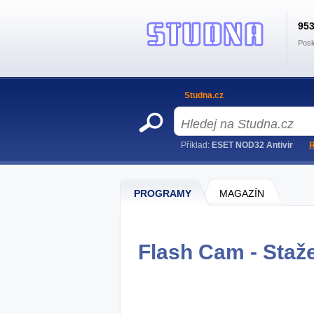
95
Posl
Studna.cz
Příklad:
ESET NOD32 Antivir
R
PROGRAMY
MAGAZÍN
Flash Cam - Staž