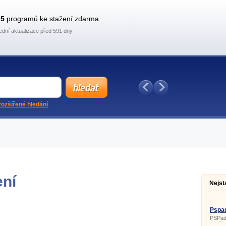
35
programů ke stažení zdarma
ední aktualizace před 591 dny
ozšířené hledání
ení
Nejst
Pspad
PSPad 
využij