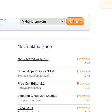
 nebo
.
Nové aktualizace
Nvu - tvorba webu 1.0
Freeware
0 kB
Smart Apps Creator 3.1.4
Freeware
Tvorba mobilních aplikací.
0 kB
Free Xml Editor 2.1
Freeware
Úprava dokumentů.
0 kB
Logitech G Hub 2021.4.3830
Freeware
Nastavení hardwaru.
0 kB
Exe4J 8.01
Freeware