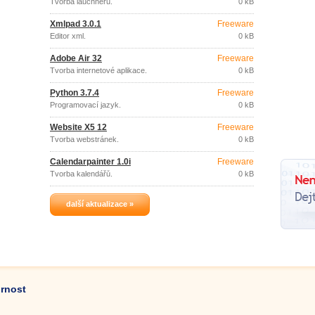
Tvorba lauchnerů.
0 kB
Xmlpad 3.0.1
Freeware
Editor xml.
0 kB
Adobe Air 32
Freeware
Tvorba internetové aplikace.
0 kB
Python 3.7.4
Freeware
Programovací jazyk.
0 kB
Website X5 12
Freeware
Tvorba webstránek.
0 kB
Calendarpainter 1.0i
Freeware
Tvorba kalendářů.
0 kB
další aktualizace »
ornost