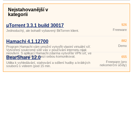
Nejstahovanější v
kategorii
µTorrent 3.3.1 build 30017
926
Freeware
Jednoduchý, ale bohatě vybavený BitTorren klient.
Hamachi 4.1.12700
882
Demo
Program Hamachi vám umožní vytvořit vlastní virtuální síť.
Vytvoření soukromé sítě vás v používání internetu nijak
neovlivní. S aplikací Hamachi zdarma vytvoříte VPN síť, ve
které mohou počítače mezi sebou komunikovat.
BearShare 12.0
655
Freeware (pro
Utilita k vyhledávání, stahování a sdílení hudby a krátkých
nekomerční účely)
souborů s videem (pod 15 min.