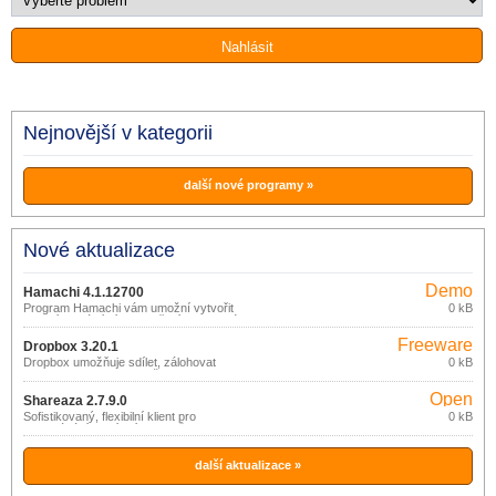
Nejnovější v kategorii
další nové programy »
Nové aktualizace
Demo
Hamachi 4.1.12700
Program Hamachi vám umožní vytvořit
0 kB
vlastní virtuální síť. Vytvoření soukromé
sítě vás v používání internetu nijak
Freeware
neovlivní. S aplikací Hamachi zdarma
Dropbox 3.20.1
vytvoříte VPN síť, ve které mohou
Dropbox umožňuje sdílet, zálohovat
0 kB
počítače mezi sebou komunikovat.
nebo synchronizovat vaše soubory
prostřednictvím online služby (zdarma
Open
do 2GB dat).
Shareaza 2.7.9.0
source
Sofistikovaný, flexibilní klient pro
0 kB
vyhledávání a sdílení souborů v P2P
(gpl)
sítích eDonkey2000, Gnutella, BitTorrent
a Gnutella2 (G2).
další aktualizace »