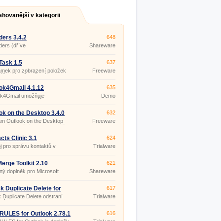
ahovanější v kategorii
ders 3.4.2
648
ers (dříve
Shareware
roupFolders for Outlook)
je sdílet data aplikace
k v síti, bez MS Exchange
Task 1.5
637
u.
ámek pro zobrazení položek
Freeware
áře a úkolů uložených v
ci Microsoft Outlook 2000 -
přímo na pracovní ploše
ok4Gmail 4.1.12
635
 počítače.
ok4Gmail umožňuje
Demo
onizaci kontaktů v aplikaci
k (2013/2010/2007/2003) s
ty Gmail účtů.
ok on the Desktop 3.4.0
632
m Outlook on the Desktop
Freeware
 plně funkční okno kalendáře
ce Microsoft Outlook (2003 a
 přímo na pozadí pracovní
cts Clinic 3.1
624
 vašeho počítače.
j pro správu kontaktů v
Trialware
ci Microsoft Outlook.
Merge Toolkit 2.10
621
ý doplněk pro Microsoft
Shareware
 (2013, 2010, 2007, 2003,
P a 2000) určený pro
ení možností hromadné
ck Duplicate Delete for
617
ondence (mail merge) v
ok 4.07
k Duplicate Delete odstraní
Trialware
cích Microsoft Outlook,
tní emaily a kontakty.
oft Word a Microsoft
her.
RULES for Outlook 2.78.1
616