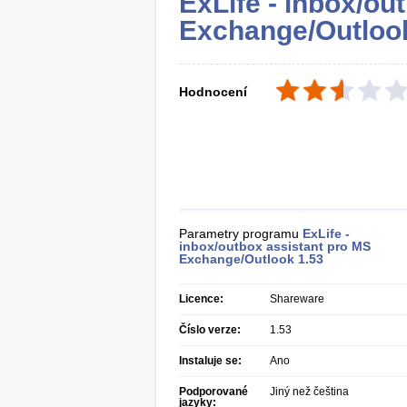
ExLife - inbox/ou
Exchange/Outloo
Hodnocení
Parametry programu
ExLife -
inbox/outbox assistant pro MS
Exchange/Outlook
1.53
Licence:
Shareware
Číslo verze:
1.53
Instaluje se:
Ano
Podporované
Jiný než čeština
jazyky: