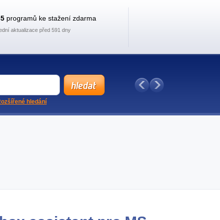
35
programů ke stažení zdarma
ední aktualizace před 591 dny
ozšířené hledání