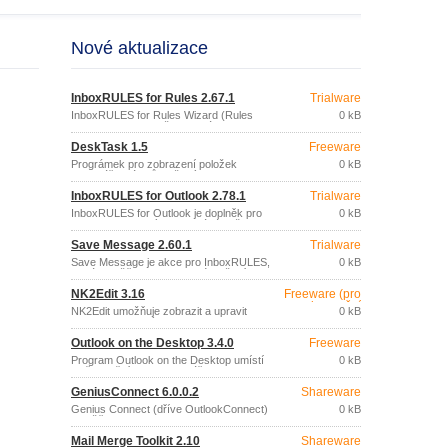
Nové aktualizace
InboxRULES for Rules 2.67.1
Trialware
InboxRULES for Rules Wizard (Rules
0 kB
Wizard Edition) je uživatelská akce
(custom action) pro Pravidla MS
DeskTask 1.5
Freeware
Outlooku (MS Outlook Rules Wizard).
Prográmek pro zobrazení položek
0 kB
kalendáře a úkolů uložených v aplikaci
Microsoft Outlook 2000 - 2013, přímo na
InboxRULES for Outlook 2.78.1
Trialware
pracovní ploše vašeho počítače.
InboxRULES for Outlook je doplněk pro
0 kB
MS Outlook, který zpracovává poštu v
okamžiku jejího doručení a/nebo
Save Message 2.60.1
Trialware
odeslání.
Save Message je akce pro InboxRULES,
0 kB
která umožňuje automatické uložení
emailů a/nebo jejich příloh do zvolené
NK2Edit 3.16
Freeware (pro
složky na lokálním nebo síťovém disku.
nekomerční
NK2Edit umožňuje zobrazit a upravit
0 kB
účely)
seznam emailových adres nebo
uživatelských jmen automaticky
Outlook on the Desktop 3.4.0
Freeware
ukládaných aplikací Outlook (2003,
2007, 2010 a 2013) a nabízených při
Program Outlook on the Desktop umístí
0 kB
psaní adresy do pole „Komu“.
plně funkční okno kalendáře aplikace
Microsoft Outlook (2003 a vyšší) přímo
GeniusConnect 6.0.0.2
Shareware
na pozadí pracovní plochy vašeho
počítače.
Genius Connect (dříve OutlookConnect)
0 kB
umožňuje synchronizaci dat aplikace
Outlook (kontakty, úkoly, poštovní
Mail Merge Toolkit 2.10
Shareware
zprávy, přílohy zpráv, .