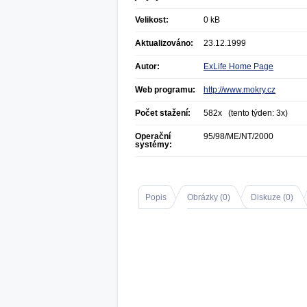
Velikost:
0 kB
Aktualizováno:
23.12.1999
Autor:
ExLife Home Page
Web programu:
http://www.mokry.cz
Počet stažení:
582x (tento týden: 3x)
Operační
95/98/ME/NT/2000
systémy:
Popis
Obrázky (
0
)
Diskuze (
0
)