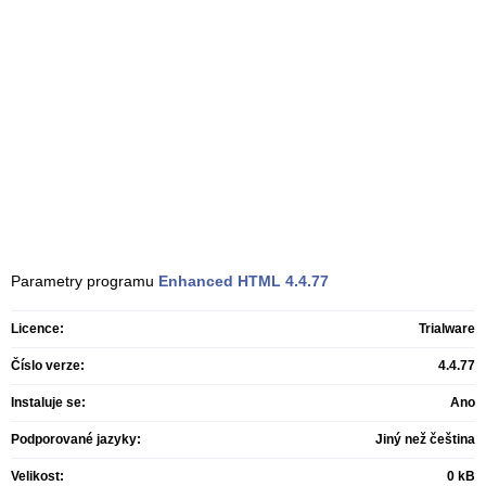
Parametry programu
Enhanced HTML
4.4.77
Licence:
Trialware
Číslo verze:
4.4.77
Instaluje se:
Ano
Podporované jazyky:
Jiný než čeština
Velikost:
0 kB