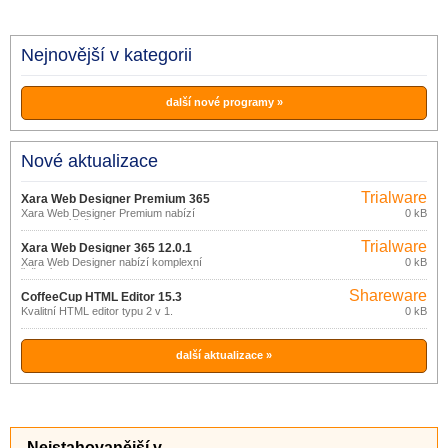
Nejnovější v kategorii
další nové programy »
Nové aktualizace
Trialware
Xara Web Designer Premium 365
Xara Web Designer Premium nabízí
0 kB
12.4.0
komplexní řešení pro snadnou tvorbu
moderních, poutavých webových
Trialware
stránek s pomocí šablon.
Xara Web Designer 365 12.0.1
Xara Web Designer nabízí komplexní
0 kB
řešení pro snadnou tvorbu moderních,
poutavých webových stránek s pomocí
Shareware
šablon.
CoffeeCup HTML Editor 15.3
Kvalitní HTML editor typu 2 v 1.
0 kB
další aktualizace »
Nejstahovanější v