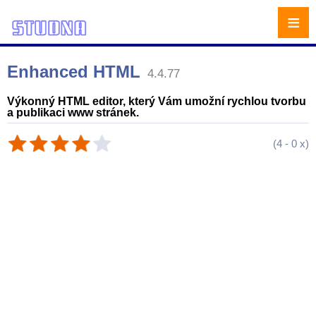
≡
Enhanced HTML
4.4.77
Výkonný HTML editor, který Vám umožní rychlou tvorbu
a publikaci www stránek.
(
4
-
0
x)