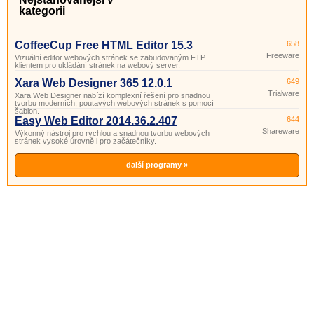
kategorii
CoffeeCup Free HTML Editor 15.3
658
Freeware
Vizuální editor webových stránek se zabudovaným FTP
klientem pro ukládání stránek na webový server.
Xara Web Designer 365 12.0.1
649
Trialware
Xara Web Designer nabízí komplexní řešení pro snadnou
tvorbu moderních, poutavých webových stránek s pomocí
šablon.
Easy Web Editor 2014.36.2.407
644
Shareware
Výkonný nástroj pro rychlou a snadnou tvorbu webových
stránek vysoké úrovně i pro začátečníky.
další programy »