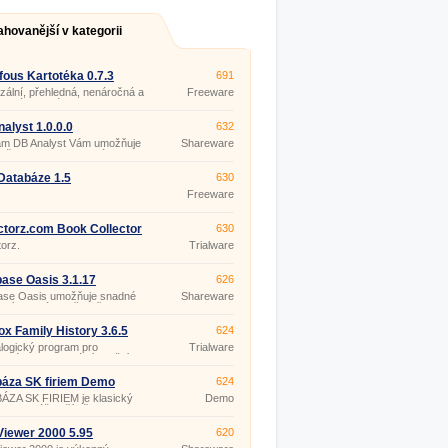
ahovanější v kategorii
fous Kartotéka 0.7.3
691
zální, přehledná, nenáročná a
Freeware
uchá kartotéka.
alyst 1.0.0.0
632
am DB Analyst Vám umožňuje
Shareware
uše navrhnout databázi a
ovat data, podle Vašich
av, bez nutnosti znalosti
Databáze 1.5
630
amovacího jazyka.
Freeware
ctorz.com Book Collector
630
5
torz.
Trialware
ase Oasis 3.1.17
626
ase Oasis umožňuje snadné
Shareware
ení databáze, přesně dle
 potřeb, pro přehledné
ní všech osobních i firemních
x Family History 3.6.5
624
ací na jednom místě v
logický program pro
Trialware
i.
ské a profesionální použití.
áza SK firiem Demo
624
ÁZA SK FIRIEM je klasický
Demo
m pre Váš počítač s
ačným systémom WINDOWS
INDOWS vista, Windows 7.
iewer 2000 5.95
620