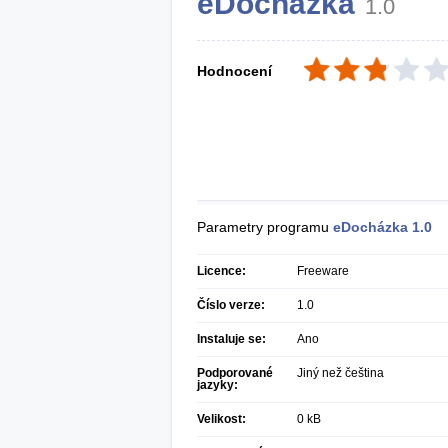
eDocházka
1.0
Hodnocení
Parametry programu
eDocházka
1.0
Licence:
Freeware
Číslo verze:
1.0
Instaluje se:
Ano
Podporované
Jiný než čeština
jazyky:
Velikost:
0 kB