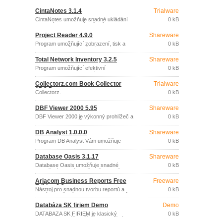
CintaNotes 3.1.4
Trialware
CintaNotes umožňuje snadné ukládání
0 kB
vybraných informací z různých
dokumentů a webových stránek.
Project Reader 4.9.0
Shareware
Program umožňující zobrazení, tisk a
0 kB
export projektů vytvořených v aplikaci
Microsoft Project a uložených ve formátu
Total Network Inventory 3.2.5
Shareware
MPP, MPT, XML nebo databáze (Access,
SQL Server, Oracle), bez potřeby
Program umožňující efektivní
0 kB
instalace MS Project.
inventarizaci hardwarového a
softwarového vybavení počítačů v
Collectorz.com Book Collector
Trialware
sítích.
15.3.5
Collectorz.
0 kB
DBF Viewer 2000 5.95
Shareware
DBF Viewer 2000 je výkonný prohlížeč a
0 kB
editor DBF souborů (Clipper, dBase,
FoxBase, Foxpro, Visual Foxpro, Visual
DB Analyst 1.0.0.0
Shareware
DBase, VO, DB2K, atd.
Program DB Analyst Vám umožňuje
0 kB
jednoduše navrhnout databázi a
analyzovat data, podle Vašich představ,
Database Oasis 3.1.17
Shareware
bez nutnosti znalosti programovacího
jazyka.
Database Oasis umožňuje snadné
0 kB
vytvoření databáze, přesně dle vašich
potřeb, pro přehledné ukládání všech
Ariacom Business Reports Free
Freeware
osobních i firemních informací na jednom
Edition 6.2a
místě v počítači.
Nástroj pro snadnou tvorbu reportů a
0 kB
analýz založených na datech libovolné
SQL relační databáze.
Databáza SK firiem Demo
Demo
DATABÁZA SK FIRIEM je klasický
0 kB
program pre Váš počítač s operačným