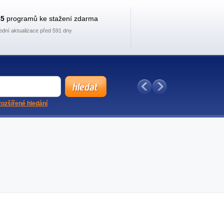
35
programů ke stažení zdarma
ední aktualizace před 591 dny
ozšířené hledání