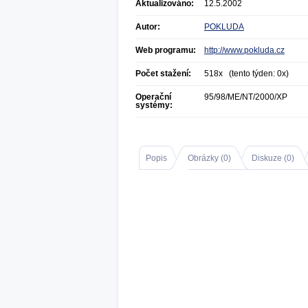
Aktualizováno:
12.5.2002
Autor:
POKLUDA
Web programu:
http://www.pokluda.cz
Počet stažení:
518x (tento týden: 0x)
Operační
95/98/ME/NT/2000/XP
systémy:
Popis
Obrázky (
0
)
Diskuze (
0
)