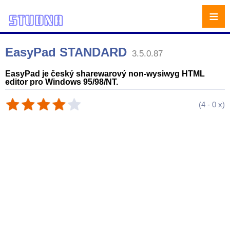
≡
EasyPad STANDARD
3.5.0.87
EasyPad je český sharewarový non-wysiwyg HTML
editor pro Windows 95/98/NT.
(
4
-
0
x)