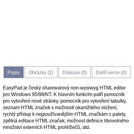
Popis
Obrázky (
1
)
Diskuze (
0
)
Další verze (0)
EasyPad je český sharewarový non-wysiwyg HTML editor
pro Windows 95/98/NT. K hlavním funkcím patří pomocník
pro vytvoření nové stránky, pomocník pro vytvoření tabulky,
seznam HTML značek s možností okamžitého vložení,
rychlý přístup k nejpoužívanějším HTML značkám z palety,
zpětná editace HTML značek, možnost definice libovolného
množství externích HTML prohlížečů, atd.