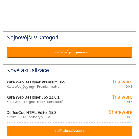
Nejnovější v kategorii
další nové programy »
Nové aktualizace
Trialware
Xara Web Designer Premium 365
Xara Web Designer Premium nabízí
0 kB
12.4.0
komplexní řešení pro snadnou tvorbu
moderních, poutavých webových
Trialware
stránek s pomocí šablon.
Xara Web Designer 365 12.0.1
Xara Web Designer nabízí komplexní
0 kB
řešení pro snadnou tvorbu moderních,
poutavých webových stránek s pomocí
Shareware
šablon.
CoffeeCup HTML Editor 15.3
Kvalitní HTML editor typu 2 v 1.
0 kB
další aktualizace »