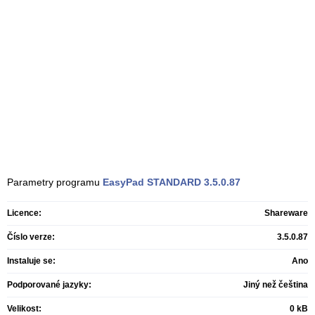
Parametry programu
EasyPad STANDARD
3.5.0.87
Licence:
Shareware
Číslo verze:
3.5.0.87
Instaluje se:
Ano
Podporované jazyky:
Jiný než čeština
Velikost:
0 kB