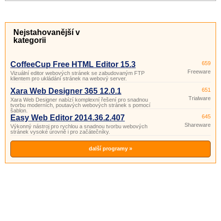
Nejstahovanější v
kategorii
CoffeeCup Free HTML Editor 15.3
659
Freeware
Vizuální editor webových stránek se zabudovaným FTP
klientem pro ukládání stránek na webový server.
Xara Web Designer 365 12.0.1
651
Trialware
Xara Web Designer nabízí komplexní řešení pro snadnou
tvorbu moderních, poutavých webových stránek s pomocí
šablon.
Easy Web Editor 2014.36.2.407
645
Shareware
Výkonný nástroj pro rychlou a snadnou tvorbu webových
stránek vysoké úrovně i pro začátečníky.
další programy »