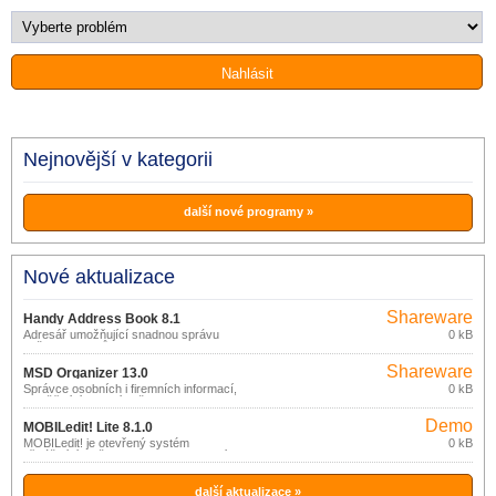
Nejnovější v kategorii
další nové programy »
Nové aktualizace
Shareware
Handy Address Book 8.1
Adresář umožňující snadnou správu
0 kB
vašich kontaktů.
Shareware
MSD Organizer 13.0
Správce osobních i firemních informací,
0 kB
umožňující vedení vašeho majetku a
rozpočtu, telefonního seznamu, úkolů a
Demo
aktivit, diáře, správu vaší hudební sbírky
MOBILedit! Lite 8.1.0
apod.
MOBILedit! je otevřený systém
0 kB
přinášející možnost spravovat mobilní
telefon z počítače.
další aktualizace »