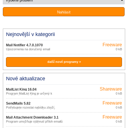
Nejnovější v kategorii
Freeware
Mail Notifier 4.7.0.1070
Upozornenia na doručený email
0 kB
další nové programy »
Nové aktualizace
Shareware
MailList King 16.04
Program MailList King je určený k
0 kB
vytváření a správě emailových
konferencí (mailing lists).
Freeware
SendMails 5.82
Potřebujete rozeslat nabídku zboží,
0 kB
oznámení o aktualizacích či změnách?
Potřebujete zaslat zprávu na více
Freeware
emailových adres? Nechcete aby každý
Mail Attachment Downloader 3.1
příjemce viděl adresy ostatních
(pro
Program umožňuje stáhnutí příloh emailů
0 kB
spolupříjemců? Nechcete spoléhat na
dle nastavených kritérií, bez nutnosti
nekomerční
pouhé vložení seznamu příjemců do
stáhnutí a otevření samotné emailové