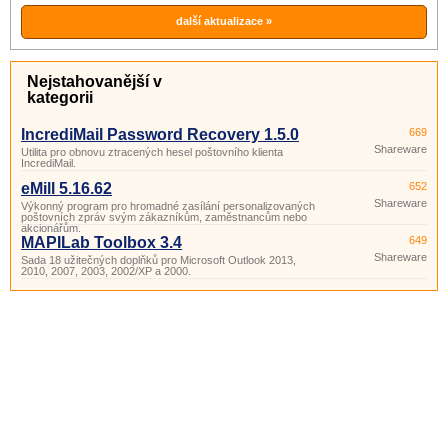
kopie (skryté)? Program SendMail umí
účely)
zprávy.
ještě mnohem víc.
další aktualizace »
Nejstahovanější v
kategorii
IncrediMail Password Recovery 1.5.0
669
Shareware
Utilita pro obnovu ztracených hesel poštovního klienta
IncrediMail.
eMill 5.16.62
652
Shareware
Výkonný program pro hromadné zasílání personalizovaných
poštovních zpráv svým zákazníkům, zaměstnancům nebo
akcionářům.
MAPILab Toolbox 3.4
649
Shareware
Sada 18 užitečných doplňků pro Microsoft Outlook 2013,
2010, 2007, 2003, 2002/XP a 2000.