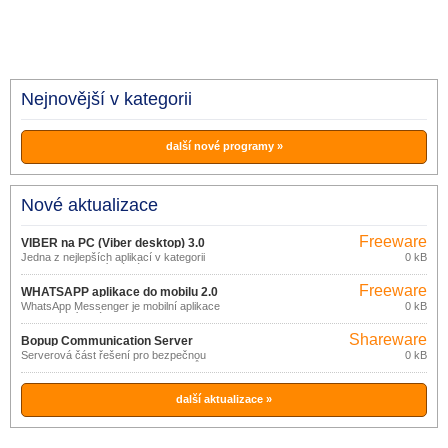
Nejnovější v kategorii
další nové programy »
Nové aktualizace
Freeware
VIBER na PC (Viber desktop) 3.0
Jedna z nejlepších aplikací v kategorii
0 kB
online komunikací má název Viber.
Freeware
WHATSAPP aplikace do mobilu 2.0
WhatsApp Messenger je mobilní aplikace
0 kB
pro zasílání zpráv.
Shareware
Bopup Communication Server
Serverová část řešení pro bezpečnou
0 kB
4.5.1
online komunikaci a transfer souborů ve
firemních sítích.
další aktualizace »