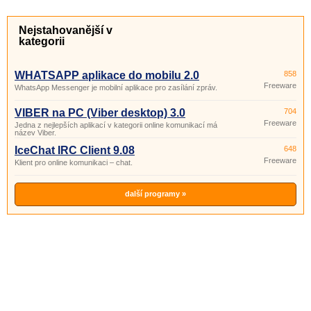
Nejstahovanější v
kategorii
WHATSAPP aplikace do mobilu 2.0
858
Freeware
WhatsApp Messenger je mobilní aplikace pro zasílání zpráv.
VIBER na PC (Viber desktop) 3.0
704
Freeware
Jedna z nejlepších aplikací v kategorii online komunikací má
název Viber.
IceChat IRC Client 9.08
648
Freeware
Klient pro online komunikaci – chat.
další programy »