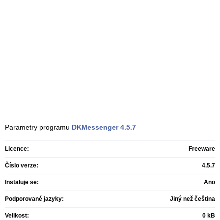
Parametry programu
DKMessenger
4.5.7
Licence:
Freeware
Číslo verze:
4.5.7
Instaluje se:
Ano
Podporované jazyky:
Jiný než čeština
Velikost:
0 kB