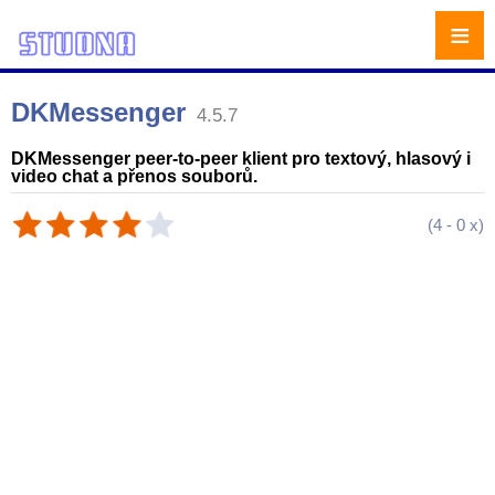
≡
DKMessenger
4.5.7
DKMessenger peer-to-peer klient pro textový, hlasový i
video chat a přenos souborů.
(
4
-
0
x)