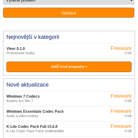
Nejnovější v kategorii
Freeware
Vleer 0.1.0
Prehrávanie hudby
0 kB
další nové programy »
Nové aktualizace
Freeware
Windows 7 Codecs
Kodeky pro Win 7.
0 kB
Freeware
Windows Essentials Codec Pack
Audio a video kodeky.
0 kB
4.5
Freeware
K-Lite Codec Pack Full 15.6.8
K-Lite Codec Pack Full je multimediální
0 kB
přehrávač, balíček kodeků, které
přehrají audio a video soubory v