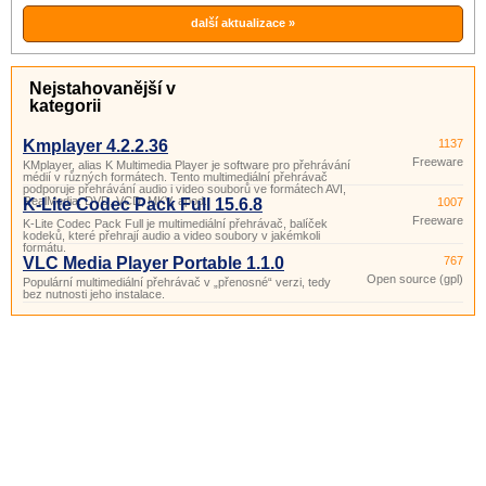
jakémkoli formátu.
další aktualizace »
Nejstahovanější v
kategorii
Kmplayer 4.2.2.36
1137
Freeware
KMplayer, alias K Multimedia Player je software pro přehrávání
médií v různých formátech. Tento multimediální přehrávač
podporuje přehrávání audio i video souborů ve formátech AVI,
RealMedia, DVD, VCD, MKV, apod.
K-Lite Codec Pack Full 15.6.8
1007
Freeware
K-Lite Codec Pack Full je multimediální přehrávač, balíček
kodeků, které přehrají audio a video soubory v jakémkoli
formátu.
VLC Media Player Portable 1.1.0
767
Open source (gpl)
Populární multimediální přehrávač v „přenosné“ verzi, tedy
bez nutnosti jeho instalace.