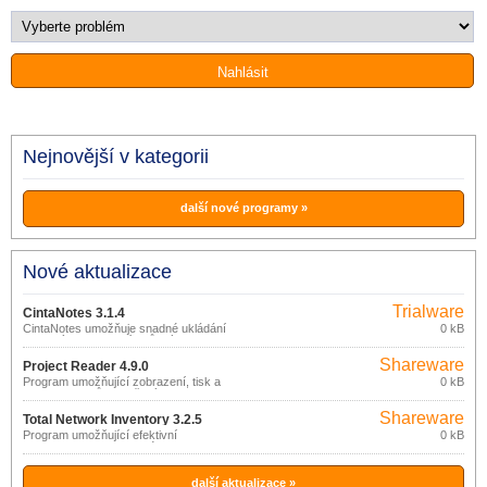
Nejnovější v kategorii
další nové programy »
Nové aktualizace
Trialware
CintaNotes 3.1.4
CintaNotes umožňuje snadné ukládání
0 kB
vybraných informací z různých
dokumentů a webových stránek.
Shareware
Project Reader 4.9.0
Program umožňující zobrazení, tisk a
0 kB
export projektů vytvořených v aplikaci
Microsoft Project a uložených ve formátu
Shareware
MPP, MPT, XML nebo databáze (Access,
Total Network Inventory 3.2.5
SQL Server, Oracle), bez potřeby
Program umožňující efektivní
0 kB
instalace MS Project.
inventarizaci hardwarového a
softwarového vybavení počítačů v
sítích.
další aktualizace »