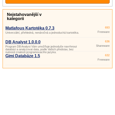
Nejstahovanější v
kategorii
Matlafous Kartotéka 0.7.3
693
Freeware
Univerzální, přehledná, nenáročná a jednoduchá kartotéka.
DB Analyst 1.0.0.0
636
Shareware
Program DB Analyst Vám umožňuje jednoduše navrhnout
databázi a analyzovat data, podle Vašich představ, bez
nutnosti znalosti programovacího jazyka.
Gimi Databáze 1.5
632
Freeware