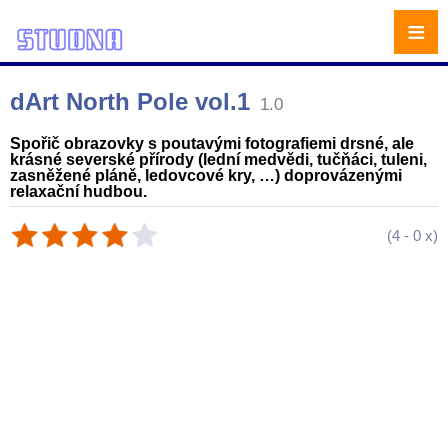
≡
dArt North Pole vol.1
1.0
Spořič obrazovky s poutavými fotografiemi drsné, ale
krásné severské přírody (lední medvědi, tučňáci, tuleni,
zasněžené pláně, ledovcové kry, …) doprovázenými
relaxační hudbou.
(
4
-
0
x)