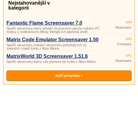
Nejstahovanější v
kategorii
Fantastic Flame Screensaver 7.0
648
Shareware
Spořič obrazovky který přináší na pracovní plochu vašeho PC
motivy s realistickými efekty šlehajících plamenů ohně.
Matrix Code Emulator Screensaver 1.50
646
Freeware
Spořič obrazovky imitující obrazovku pohybujících se
zelených znaků kódu z filmu Matrix.
MatrixWorld 3D Screensaver 1.51.6
641
Shareware
Spořič obrazovky který vás přenese do světa z filmu Matrix.
další programy »