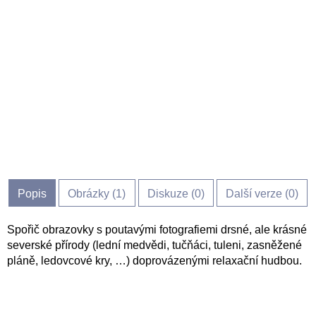
Popis
Obrázky (
1
)
Diskuze (
0
)
Další verze (0)
Spořič obrazovky s poutavými fotografiemi drsné, ale krásné
severské přírody (lední medvědi, tučňáci, tuleni, zasněžené
pláně, ledovcové kry, …) doprovázenými relaxační hudbou.