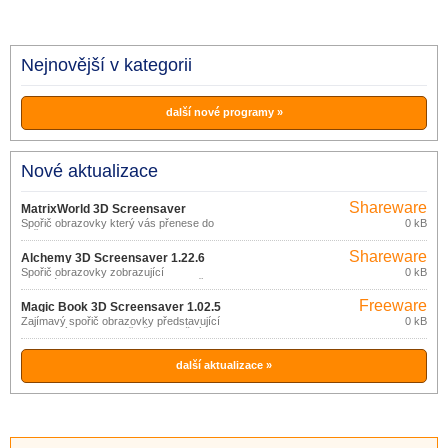
Nejnovější v kategorii
další nové programy »
Nové aktualizace
Shareware
MatrixWorld 3D Screensaver
Spořič obrazovky který vás přenese do
0 kB
1.51.6
světa z filmu Matrix.
Shareware
Alchemy 3D Screensaver 1.22.6
Spořič obrazovky zobrazující
0 kB
starodávnou alchymistickou laboratoř se
záhadnými světelnými efekty, zahalenou
Freeware
tajemnou mlhou.
Magic Book 3D Screensaver 1.02.5
Zajímavý spořič obrazovky představující
0 kB
filozofický pohled na běh času: každý
moment života je zapsán do stránek
knihy, na jedné stránce minulost na další
stránce budoucnost.
další aktualizace »