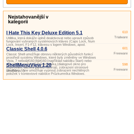
Nejstahovanější v
kategorii
I Hate This Key Deluxe Edition 5.1
610
Trialware
Utilitka, která dokáže úplně deaktivovat nebo upravit způsob
fungování vybraných systémových kláves (Caps Lock, Num
Lock, Insert, F1-F12, klávesu s logem Windows, apod.
Classic Shell 4.0.6
601
Freeware
Classic Shell umožňuje obnovu některých původních funkcí
prostředí systému Windows, které byly změněny ve Windows
Vista, 7 nebo&#160;8&#160;(například nabídku Start) nebo
původních možností Průzkumníka (dialogové okno pro
ShellMenuView 1.20
598
kopírování, tlačítka panelu nástrojů, zobrazení stromové
Freeware
ShellMenuView umožňuje vypnout zobrazení nechtěných
struktury,…).
položek v kontextové nabídce Průzkumníka Windows.