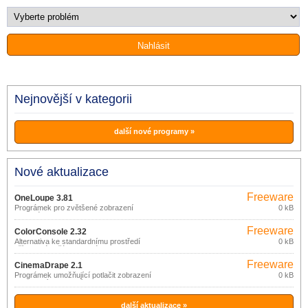
Nejnovější v kategorii
další nové programy »
Nové aktualizace
Freeware
OneLoupe 3.81
Prográmek pro zvětšené zobrazení
0 kB
zvolené oblasti na obrazovce.
Freeware
ColorConsole 2.32
Alternativa ke standardnímu prostředí
0 kB
příkazového řádku systému Windows.
Freeware
CinemaDrape 2.1
Prográmek umožňující potlačit zobrazení
0 kB
(ztmavení) pracovní plochy mimo
zvolenou oblast zájmu.
další aktualizace »