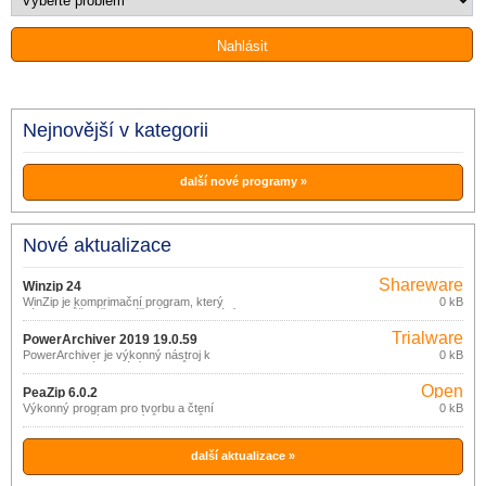
Nejnovější v kategorii
další nové programy »
Nové aktualizace
Shareware
Winzip 24
WinZip je komprimační program, který
0 kB
vám pomůže při vytváření a rozbalování
souborů ve formátu ZIP. Možná si
Trialware
kladete na co vám bude tento program
PowerArchiver 2019 19.0.59
užitečný. V první řadě vám ušetří místo
PowerArchiver je výkonný nástroj k
0 kB
v počítači. Velké soubory sbalí do
archivaci a zálohování souborů.
menších souborů, se kterými můžete
snáze pracovat.
Open
PeaZip 6.0.2
source
Výkonný program pro tvorbu a čtení
0 kB
komprimovaných archívů souborů.
(gpl)
další aktualizace »