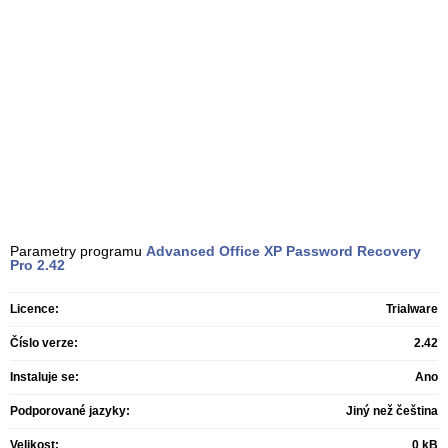
Parametry programu
Advanced Office XP Password Recovery
Pro
2.42
Licence:
Trialware
Číslo verze:
2.42
Instaluje se:
Ano
Podporované jazyky:
Jiný než čeština
Velikost:
0 kB