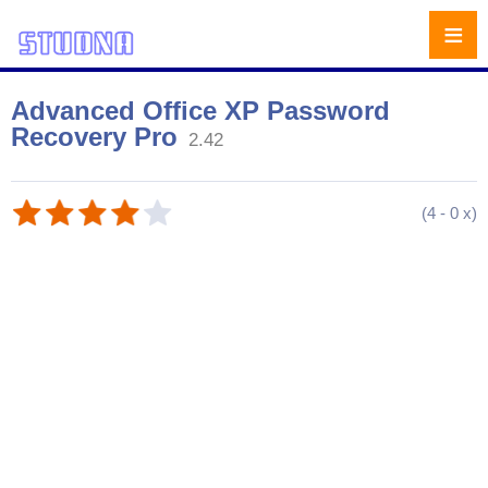
≡
Advanced Office XP Password
Recovery Pro
2.42
(
4
-
0
x)