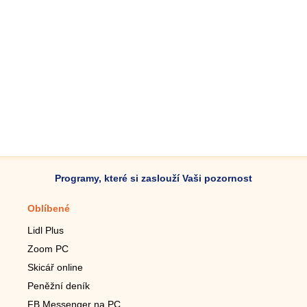
Programy, které si zaslouží Vaši pozornost
Oblíbené
Mobilní aplikace
Lidl Plus
Krokoměr do mobilu
Zoom PC
Lupa do mobilu
Skicář online
Dálkový TV ovladač
Peněžní deník
Živé tapety do mobilu
FB Messenger na PC
Mariáš do mobilu