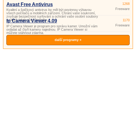
Avast Free Antivirus
1268
Freeware
Kvalitní a špičkový antivirus by měl být povinnou výbavou
všech počítačů a mobilních zařízení. Chrání vaše soukromí,
zvyšuje bezpečnost surfování a ochrání vaše osobní soubory
a citlivé údaje před útočníky.
Ip Camera Viewer 4.09
1170
Freeware
IP Camera Viewer je program pro správu kamer. Umožní vám
ovládat až čtyři kamery najednou. IP Camera Viewer si
můžete stáhnout zdarma.
další programy »