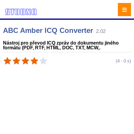
≡
ABC Amber ICQ Converter
2.02
Nástroj pro převod ICQ zpráv do dokumentu jiného
formátu (PDF, RTF, HTML, DOC, TXT, MCW,.
(
4
-
0
x)