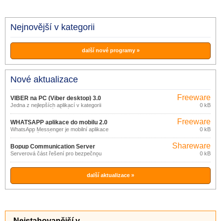
Nejnovější v kategorii
další nové programy »
Nové aktualizace
Freeware
VIBER na PC (Viber desktop) 3.0
Jedna z nejlepších aplikací v kategorii
0 kB
online komunikací má název Viber.
Freeware
WHATSAPP aplikace do mobilu 2.0
WhatsApp Messenger je mobilní aplikace
0 kB
pro zasílání zpráv.
Shareware
Bopup Communication Server
Serverová část řešení pro bezpečnou
0 kB
4.5.1
online komunikaci a transfer souborů ve
firemních sítích.
další aktualizace »
Nejstahovanější v