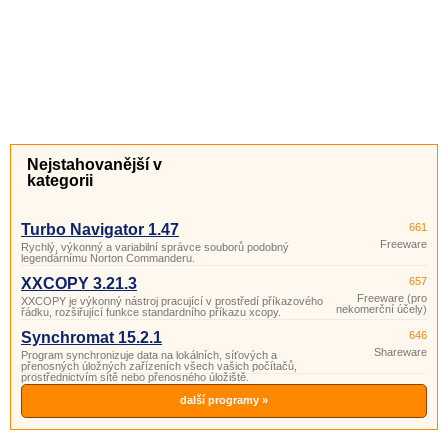
Nejstahovanější v
kategorii
Turbo Navigator 1.47
661
Freeware
Rychlý, výkonný a variabilní správce souborů podobný
legendárnímu Norton Commanderu.
XXCOPY 3.21.3
657
Freeware (pro
XXCOPY je výkonný nástroj pracující v prostředí příkazového
nekomerční účely)
řádku, rozšiřující funkce standardního příkazu xcopy.
Synchromat 15.2.1
646
Shareware
Program synchronizuje data na lokálních, síťových a
přenosných úložných zařízeních všech vašich počítačů,
prostřednictvím sítě nebo přenosného úložiště.
další programy »