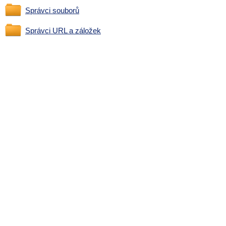
Správci souborů
Správci URL a záložek