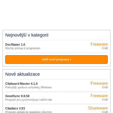
Nejnovější v kategorii
Freeware
Docflipper 1.0
Rýchly prístup k programom
0 kB
další nové programy »
Nové aktualizace
Freeware
Clipboard Master 4.1.0
Pokročilý správce schránky Windows
0 kB
umožňující opakovaně použít naposledy
vložené položky a vést katalog
Freeware
permanentně uložených položek které
GoodSync 9.9.58
lze kdykoliv použít v emailových
Program pro synchronizaci vašich dat
0 kB
zprávách, online formulářích, dopisech a
mezi více počítači, počítačem a
dalších dokumentech.
přenosným úložištěm (USB disk, CDRW
Shareware
disk), prostřednictvím lokální sítě nebo
Clipdiary 3.93
internetu.
Program ukládá do databáze všechny
0 kB