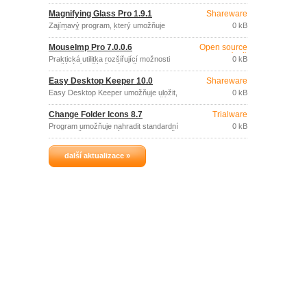
nebo více aplikací současně a otevírat
Magnifying Glass Pro 1.9.1
Shareware
určité webové stránky, prostřednictvím
tzv.
Zajímavý program, který umožňuje
0 kB
zvětšené zobrazení oblasti pod
kurzorem na obrazovce, prostřednictvím
MouseImp Pro 7.0.0.6
Open source
virtuální lupy.
(gpl)
Praktická utilitka rozšiřující možnosti
0 kB
používání počítačové myši.
Easy Desktop Keeper 10.0
Shareware
Easy Desktop Keeper umožňuje uložit,
0 kB
obnovit a spravovat nastavení vaší
pracovní plochy (rozmístění ikon,
Change Folder Icons 8.7
Trialware
zvolené pozadí, spořič).
Program umožňuje nahradit standardní
0 kB
ikony složek, diskových jednotek, koše a
síťových připojení.
další aktualizace »