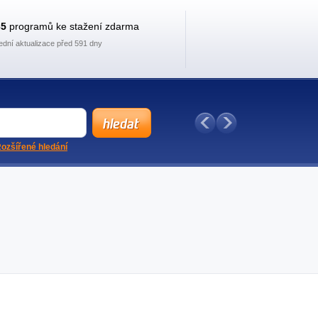
35
programů ke stažení zdarma
ední aktualizace před 591 dny
ozšířené hledání