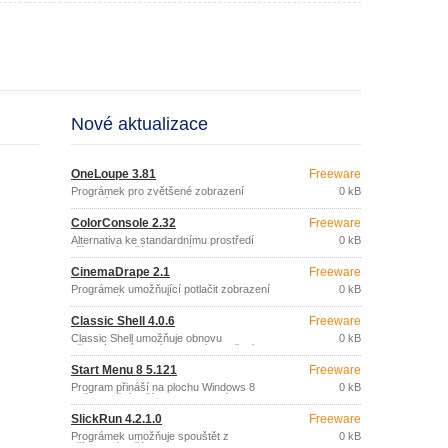
Nové aktualizace
OneLoupe 3.81
Freeware
Prográmek pro zvětšené zobrazení
0 kB
zvolené oblasti na obrazovce.
ColorConsole 2.32
Freeware
Alternativa ke standardnímu prostředí
0 kB
příkazového řádku systému Windows.
CinemaDrape 2.1
Freeware
Prográmek umožňující potlačit zobrazení
0 kB
(ztmavení) pracovní plochy mimo
zvolenou oblast zájmu.
Classic Shell 4.0.6
Freeware
Classic Shell umožňuje obnovu
0 kB
některých původních funkcí prostředí
systému Windows, které byly změněny
Start Menu 8 5.121
Freeware
ve Windows Vista, 7 nebo&#160;8&#160;
(například nabídku Start) nebo
Program přináší na plochu Windows 8
0 kB
původních možností Průzkumníka
zpět tradiční tlačítko Start s nabídkou, na
(dialogové okno pro kopírování, tlačítka
kterou jste zvyklí.
panelu nástrojů, zobrazení stromové
SlickRun 4.2.1.0
Freeware
struktury,…).
Prográmek umožňuje spouštět z
0 kB
příkazového řádku libovolnou aplikaci