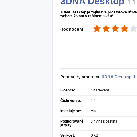
3DNA Desktop
1.1
3DNA Desktop je zajímavé prostorové uživate
webem životu v reálném světě.
Hodnocení
Parametry programu
3DNA Desktop
1
Licence:
Shareware
Číslo verze:
1.1
Instaluje se:
Ano
Podporované
Jiný než čeština
jazyky:
Velikost:
0 kB