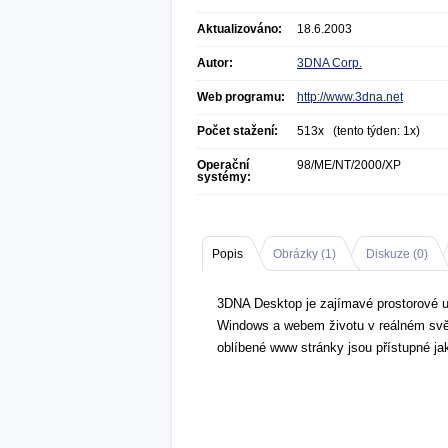
Aktualizováno:
18.6.2003
Autor:
3DNA Corp.
Web programu:
http://www.3dna.net
Počet stažení:
513x (tento týden: 1x)
Operační
98/ME/NT/2000/XP
systémy:
Popis
Obrázky (
1
)
Diskuze (
0
)
3DNA Desktop je zajímavé prostorové uži
Windows a webem životu v reálném svět
oblíbené www stránky jsou přístupné ja