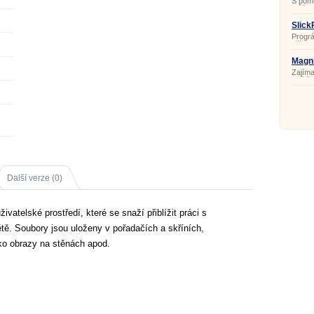
S pom
můžet
standa
diskov
Slick
Progr
příkaz
aplika
a otev
Magni
prostř
Zajíma
zvětše
kurzo
prostř
Další verze (0)
vatelské prostředí, které se snaží přiblížit práci s
ě. Soubory jsou uloženy v pořadačích a skříních,
ko obrazy na stěnách apod.