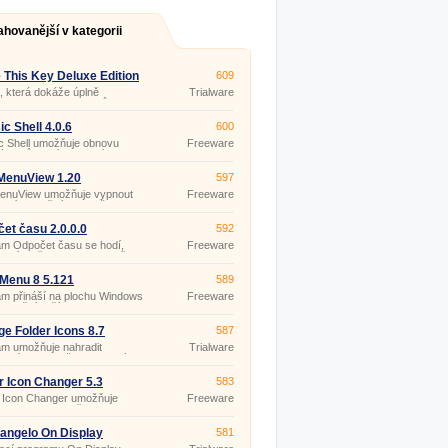
ahovanější v kategorii
e This Key Deluxe Edition
609
ka, která dokáže úplně
Trialware
vovat nebo upravit způsob
vání vybraných systémových
s (Caps Lock, Num Lock,
ic Shell 4.0.6
600
, F1-F12, klávesu s logem
c Shell umožňuje obnovu
Freeware
ws, apod.
ých původních funkcí
edí systému Windows, které
měněny ve Windows Vista, 7
MenuView 1.20
597
#160;8&#160;(například
MenuView umožňuje vypnout
Freeware
u Start) nebo původních
ení nechtěných položek v
stí Průzkumníka (dialogové
xtové nabídce Průzkumníka
ro kopírování, tlačítka panelu
ws.
et času 2.0.0.0
592
jů, zobrazení stromové
ury,…).
am Odpočet času se hodí,
Freeware
usíte nějakou dobu na něco
 nebo potřebujete něco udělat
itou dobu.
 Menu 8 5.121
589
m přináší na plochu Windows
Freeware
tradiční tlačítko Start s
ou, na kterou jste zvyklí.
e Folder Icons 8.7
587
am umožňuje nahradit
Trialware
rdní ikony složek, diskových
ek, koše a síťových připojení.
r Icon Changer 5.3
583
r Icon Changer umožňuje
Freeware
ou a rychlou změnu
rdních ikon složek Windows.
angelo On Display
581
0010